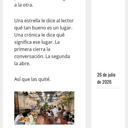
de las
a la otra.
Casas:
Dónde
Una estrella le dice al lector
dormir y
qué tan bueno es un lugar.
comer
Una crónica le dice qué
cuando ya
significa ese lugar. La
no quieres
primera cierra la
hostal ni
conversación. La segunda
café de
la abre.
especialidad
26 de julio
Así que las quité.
de 2026
Oaxaca para
no turistas:
Dónde
quedarte y
comer sin