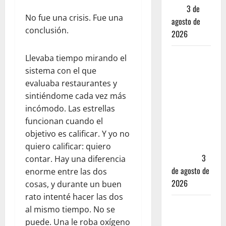
leas
3 de
No fue una crisis. Fue una
agosto de
conclusión.
2026
Mérida —
Llevaba tiempo mirando el
72 horas
sistema con el que
entre
evaluaba restaurantes y
cantinas,
sintiéndome cada vez más
haciendas y
incómodo. Las estrellas
la mejor
funcionan cuando el
cochinita
objetivo es calificar. Y yo no
sin mapa
quiero calificar: quiero
turístico
3
contar. Hay una diferencia
de agosto de
enorme entre las dos
2026
cosas, y durante un buen
rato intenté hacer las dos
San
al mismo tiempo. No se
Cristóbal
puede. Una le roba oxígeno