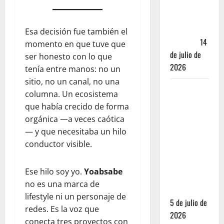
caer en la
trampa de
Andador
Esa decisión fue también el
Turístico
14
momento en que tuve que
de julio de
ser honesto con lo que
2026
tenía entre manos: no un
sitio, no un canal, no una
El Mundial
columna. Un ecosistema
2026 no
que había crecido de forma
fue el
orgánica —a veces caótica
salvavidas
— y que necesitaba un hilo
que
conductor visible.
esperaban
los
Ese hilo soy yo.
Yoabsabe
restauranteros
no es una marca de
mexicanos
lifestyle ni un personaje de
5 de julio de
redes. Es la voz que
2026
conecta tres proyectos con