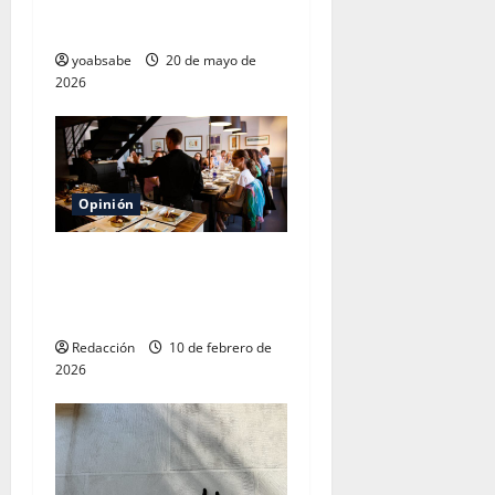
marketing y no por la
comida
yoabsabe
20 de mayo de
2026
Opinión
La propina del 20%:
¿generosidad o extorsión de
cuello blanco?
Redacción
10 de febrero de
2026