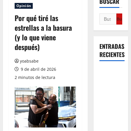
BUSCAR
Opinión
Por qué tiré las
estrellas a la basura
(y lo que viene
después)
ENTRADAS
RECIENTES
yoabsabe
9 de abril de 2026
¿Cuánto
cuesta
2 minutos de lectura
realmente
un chile en
nogada? La
investigación
que ningún
restaurante
quiere que