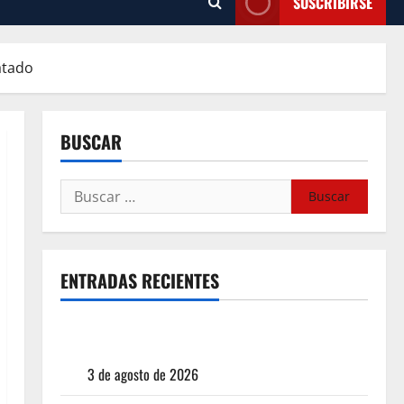
SUSCRIBIRSE
atado
BUSCAR
ENTRADAS RECIENTES
¿Cuánto cuesta realmente un chile en nogada? La
investigación que ningún restaurante quiere que
leas
3 de agosto de 2026