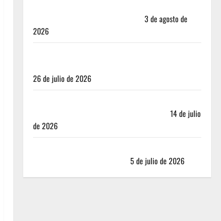
Mérida — 72 horas entre cantinas, haciendas y la
mejor cochinita sin mapa turístico
3 de agosto de
2026
San Cristóbal de las Casas: Dónde dormir y comer
cuando ya no quieres hostal ni café de especialidad
26 de julio de 2026
Oaxaca para no turistas: Dónde quedarte y comer
sin caer en la trampa de Andador Turístico
14 de julio
de 2026
El Mundial 2026 no fue el salvavidas que esperaban
los restauranteros mexicanos
5 de julio de 2026