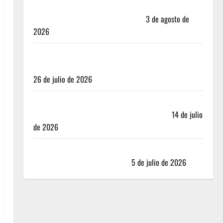
Mérida — 72 horas entre cantinas, haciendas y la
mejor cochinita sin mapa turístico
3 de agosto de
2026
San Cristóbal de las Casas: Dónde dormir y comer
cuando ya no quieres hostal ni café de especialidad
26 de julio de 2026
Oaxaca para no turistas: Dónde quedarte y comer
sin caer en la trampa de Andador Turístico
14 de julio
de 2026
El Mundial 2026 no fue el salvavidas que esperaban
los restauranteros mexicanos
5 de julio de 2026