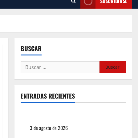
SUSCRIBIRSE
BUSCAR
ENTRADAS RECIENTES
¿Cuánto cuesta realmente un chile en nogada? La
investigación que ningún restaurante quiere que
leas
3 de agosto de 2026