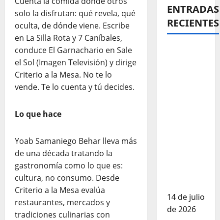
Cuenta la comida donde otros
ENTRADAS
solo la disfrutan: qué revela, qué
RECIENTES
oculta, de dónde viene. Escribe
en La Silla Rota y 7 Caníbales,
Oaxaca
conduce El Garnachario en Sale
para no
el Sol (Imagen Televisión) y dirige
turistas:
Criterio a la Mesa. No te lo
Dónde
vende. Te lo cuenta y tú decides.
quedarte
y comer
Lo que hace
sin caer
en la
Yoab Samaniego Behar lleva más
trampa
de una década tratando la
de
gastronomía como lo que es:
Andador
cultura, no consumo. Desde
Turístico
Criterio a la Mesa evalúa
14 de julio
restaurantes, mercados y
de 2026
tradiciones culinarias con