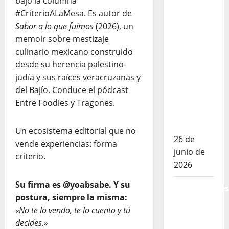
bajo la columna
puntos:
#CriterioALaMesa. Es autor de
por qué
Sabor a lo que fuimos
(2026), un
las
memoir sobre mestizaje
estrellas
culinario mexicano construido
Michelin
desde su herencia palestino-
ya no
judía y sus raíces veracruzanas y
bastan
del Bajío. Conduce el pódcast
para
Entre Foodies y Tragones.
juzgar un
restaurante
Un ecosistema editorial que no
26 de
vende experiencias: forma
junio de
criterio.
2026
Su firma es @yoabsabe. Y su
Restaurantes
postura, siempre la misma:
nuevos
«No te lo vendo, te lo cuento y tú
CDMX:
decides.»
Por qué