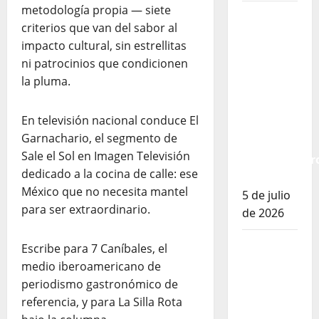
metodología propia — siete
El
criterios que van del sabor al
Mundial
impacto cultural, sin estrellitas
2026 no
ni patrocinios que condicionen
fue el
la pluma.
salvavidas
que
En televisión nacional conduce El
esperaban
Garnachario, el segmento de
los
Sale el Sol en Imagen Televisión
restauranter
dedicado a la cocina de calle: ese
mexicanos
México que no necesita mantel
5 de julio
para ser extraordinario.
de 2026
Los
Escribe para 7 Caníbales, el
secretos
medio iberoamericano de
del
periodismo gastronómico de
sistema
referencia, y para La Silla Rota
de 100