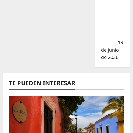
cortes de
carne en
CDMX
más de
5,000
pesos?
19
de junio
de 2026
TE PUEDEN INTERESAR