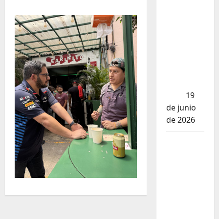
los
influencers
te están
mintiendo
(y cómo
encontrar
comida
real)
19
de junio
de 2026
Nusr-Et
vs. La
Parrilla
Real:
¿Realmente
valen los
mejores