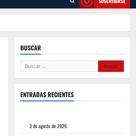
SUSCRIBIRSE
BUSCAR
ENTRADAS RECIENTES
¿Cuánto cuesta realmente un chile en nogada? La
investigación que ningún restaurante quiere que
leas
3 de agosto de 2026