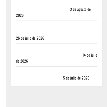
Mérida — 72 horas entre cantinas, haciendas y la
mejor cochinita sin mapa turístico
3 de agosto de
2026
San Cristóbal de las Casas: Dónde dormir y comer
cuando ya no quieres hostal ni café de especialidad
26 de julio de 2026
Oaxaca para no turistas: Dónde quedarte y comer
sin caer en la trampa de Andador Turístico
14 de julio
de 2026
El Mundial 2026 no fue el salvavidas que esperaban
los restauranteros mexicanos
5 de julio de 2026