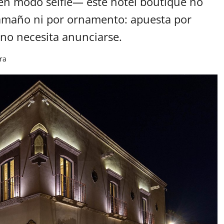
s en modo selfie— este hotel boutique no
amaño ni por ornamento: apuesta por
 no necesita anunciarse.
ra