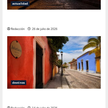
actualidad
San Cristóbal de las Casas: Dónde dormir y comer
cuando ya no quieres hostal ni café de especialidad
Redacción
26 de julio de 2026
destinos
Oaxaca para no turistas: Dónde quedarte y comer
sin caer en la trampa de Andador Turístico
Redacción
14 de julio de 2026