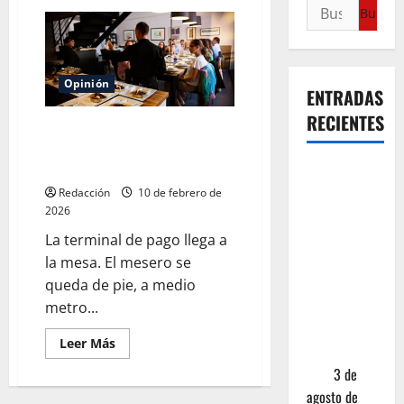
Opinión
ENTRADAS
RECIENTES
La propina del 20%:
¿generosidad o extorsión de
cuello blanco?
¿Cuánto
cuesta
Redacción
10 de febrero de
2026
realmente
un chile en
La terminal de pago llega a
nogada? La
la mesa. El mesero se
investigación
queda de pie, a medio
que ningún
metro...
restaurante
Leer Más
quiere que
leas
3 de
agosto de