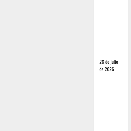
Dónde
dormir y
comer
cuando ya
no quieres
hostal ni
café de
especialidad
26 de julio
de 2026
Oaxaca para
no turistas:
Dónde
quedarte y
comer sin
caer en la
trampa de