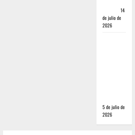
Andador
Turístico
14
de julio de
2026
El Mundial
2026 no
fue el
salvavidas
que
esperaban
los
restauranteros
mexicanos
5 de julio de
2026