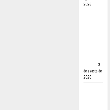
2026
Mérida —
72 horas
entre
cantinas,
haciendas y
la mejor
cochinita
sin mapa
turístico
3
de agosto de
2026
San
Cristóbal
de las
Casas: