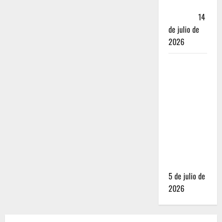
Andador
Turístico
14
de julio de
2026
El Mundial
2026 no
fue el
salvavidas
que
esperaban
los
restauranteros
mexicanos
5 de julio de
2026