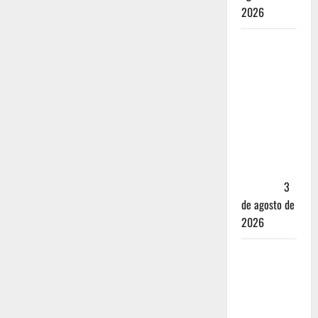
2026
Mérida —
72 horas
entre
cantinas,
haciendas y
la mejor
cochinita
sin mapa
turístico
3
de agosto de
2026
San
Cristóbal
de las
Casas: