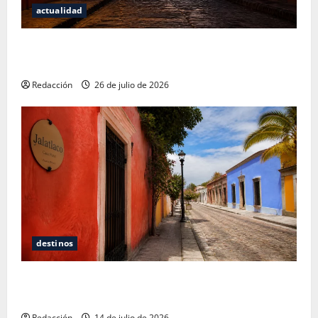
actualidad
San Cristóbal de las Casas: Dónde dormir y comer
cuando ya no quieres hostal ni café de especialidad
Redacción
26 de julio de 2026
destinos
Oaxaca para no turistas: Dónde quedarte y comer
sin caer en la trampa de Andador Turístico
Redacción
14 de julio de 2026