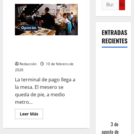
Opinión
ENTRADAS
RECIENTES
La propina del 20%:
¿generosidad o extorsión de
cuello blanco?
¿Cuánto
cuesta
Redacción
10 de febrero de
2026
realmente
un chile en
La terminal de pago llega a
nogada? La
la mesa. El mesero se
investigación
queda de pie, a medio
que ningún
metro...
restaurante
Leer Más
quiere que
leas
3 de
agosto de