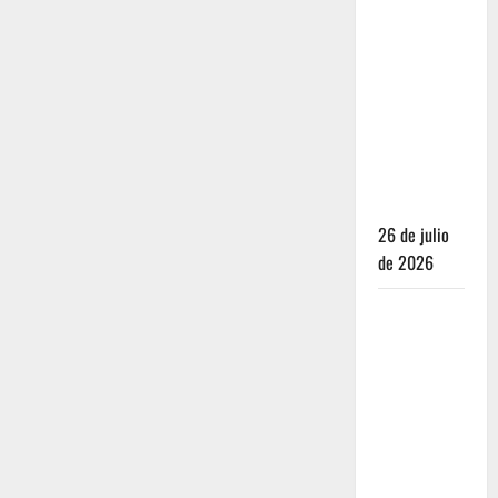
Dónde
dormir y
comer
cuando ya
no quieres
hostal ni
café de
especialidad
26 de julio
de 2026
Oaxaca para
no turistas:
Dónde
quedarte y
comer sin
caer en la
trampa de