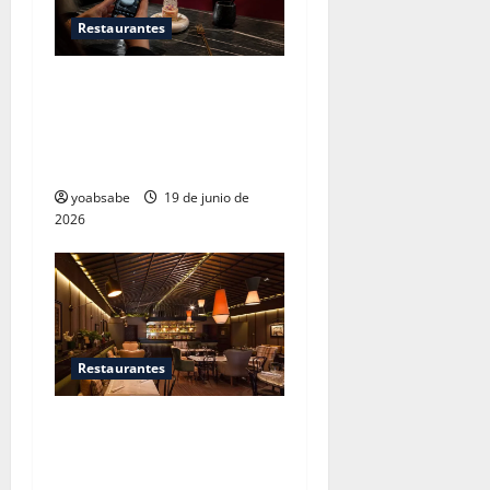
Restaurantes
Restaurantes nuevos CDMX:
Por qué los influencers te
están mintiendo (y cómo
encontrar comida real)
yoabsabe
19 de junio de
2026
Restaurantes
Zeru San Ángel: cocina
vasca en el sur de la ciudad,
y el chile que España nos