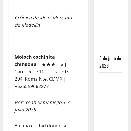
fue el
salvavidas
Crónica desde el Mercado
que
de Medellín
esperaban
los
restauranteros
mexicanos
Moloch cochinita
5 de julio de
chingona
|
★★★
| $ |
2026
Campeche 101 Local 203-
Los
204, Roma Nte, CDMX |
secretos
+525559662877
del sistema
de 100
Por: Yoab Samaniego | 7
puntos: por
julio 2025
qué las
estrellas
En una ciudad donde la
Michelin ya