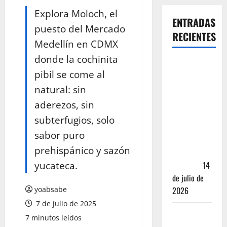
Explora Moloch, el
ENTRADAS
puesto del Mercado
RECIENTES
Medellín en CDMX
donde la cochinita
Oaxaca para
pibil se come al
no turistas:
natural: sin
Dónde
quedarte y
aderezos, sin
comer sin
subterfugios, solo
caer en la
sabor puro
trampa de
prehispánico y sazón
Andador
yucateca.
Turístico
14
de julio de
yoabsabe
2026
7 de julio de 2025
El Mundial
7 minutos leídos
2026 no