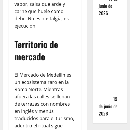
vapor, salsa que arde y
junio de
carne que huele como
2026
debe. No es nostalgia; es
ejecución.
Nusr-Et vs.
La Parrilla
Real:
Territorio de
¿Realmente
mercado
valen los
mejores
cortes de
El Mercado de Medellín es
carne en
un ecosistema raro en la
CDMX más
Roma Norte. Mientras
de 5,000
afuera las calles se llenan
pesos?
19
de terrazas con nombres
de junio de
en inglés y menús
2026
traducidos para el turismo,
adentro el ritual sigue