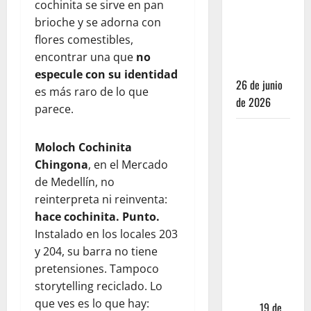
cochinita se sirve en pan
no bastan
brioche y se adorna con
para juzgar
flores comestibles,
un
encontrar una que
no
restaurante
especule con su identidad
26 de junio
es más raro de lo que
de 2026
parece.
Restaurantes
Moloch Cochinita
nuevos
Chingona
, en el Mercado
CDMX: Por
de Medellín, no
qué los
reinterpreta ni reinventa:
influencers
hace cochinita. Punto.
te están
Instalado en los locales 203
mintiendo
y 204, su barra no tiene
(y cómo
pretensiones. Tampoco
encontrar
storytelling reciclado. Lo
comida
que ves es lo que hay:
real)
19 de