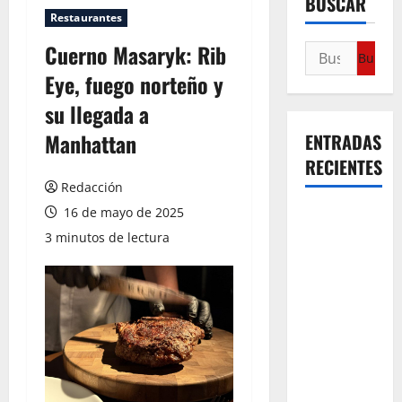
BUSCAR
Restaurantes
Cuerno Masaryk: Rib
Eye, fuego norteño y
su llegada a
Manhattan
ENTRADAS
RECIENTES
Redacción
16 de mayo de 2025
¿Cuánto
cuesta
3 minutos de lectura
realmente
un chile en
nogada? La
investigación
que ningún
restaurante
quiere que