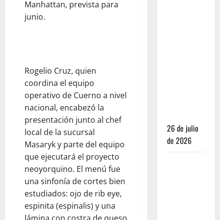
Manhattan, prevista para
de las
junio.
Casas:
Dónde
dormir y
comer
cuando ya
Rogelio Cruz, quien
no quieres
coordina el equipo
hostal ni
operativo de Cuerno a nivel
café de
nacional, encabezó la
especialidad
presentación junto al chef
26 de julio
local de la sucursal
de 2026
Masaryk y parte del equipo
que ejecutará el proyecto
Oaxaca para
neoyorquino. El menú fue
no turistas:
una sinfonía de cortes bien
Dónde
estudiados: ojo de rib eye,
quedarte y
espinita (espinalis) y una
comer sin
lámina con costra de queso