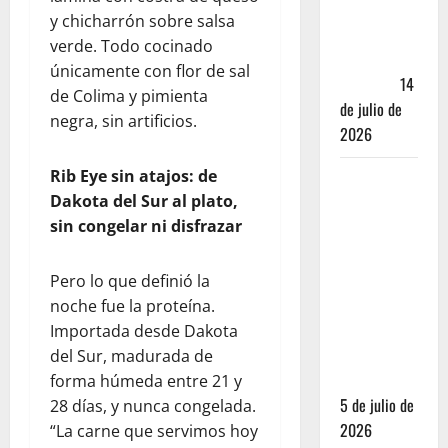
caer en la
y chicharrón sobre salsa
trampa de
verde. Todo cocinado
Andador
únicamente con flor de sal
Turístico
14
de Colima y pimienta
de julio de
negra, sin artificios.
2026
Rib Eye sin atajos: de
El Mundial
Dakota del Sur al plato,
2026 no
sin congelar ni disfrazar
fue el
salvavidas
que
Pero lo que definió la
esperaban
noche fue la proteína.
los
Importada desde Dakota
restauranteros
del Sur, madurada de
mexicanos
forma húmeda entre 21 y
5 de julio de
28 días, y nunca congelada.
2026
“La carne que servimos hoy