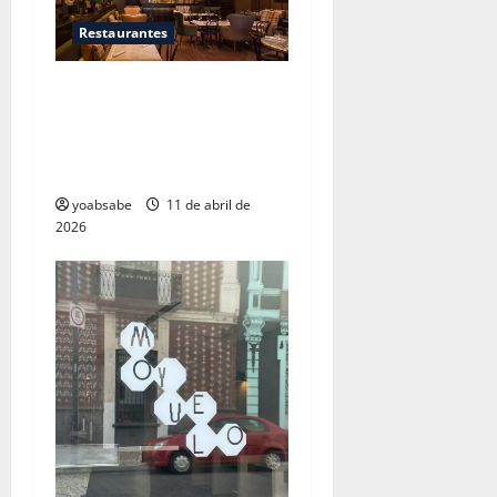
Restaurantes
Zeru San Ángel: cocina
vasca en el sur de la ciudad,
y el chile que España nos
devuelve enlatado
yoabsabe
11 de abril de
2026