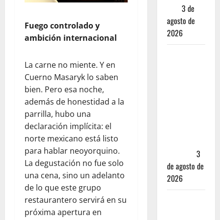
leas
3 de
agosto de
Fuego controlado y
2026
ambición internacional
Mérida —
La carne no miente. Y en
72 horas
Cuerno Masaryk lo saben
entre
bien. Pero esa noche,
cantinas,
además de honestidad a la
haciendas y
parrilla, hubo una
la mejor
declaración implícita: el
cochinita
norte mexicano está listo
sin mapa
para hablar neoyorquino.
turístico
3
La degustación no fue solo
de agosto de
una cena, sino un adelanto
2026
de lo que este grupo
restaurantero servirá en su
San
próxima apertura en
Cristóbal