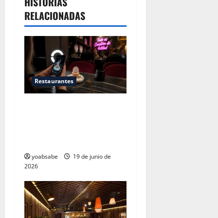
HISTORIAS
RELACIONADAS
Restaurantes
Restaurantes nuevos CDMX:
Por qué los influencers te
están mintiendo (y cómo
encontrar comida real)
yoabsabe
19 de junio de
2026