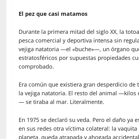
El pez que casi matamos
Durante la primera mitad del siglo XX, la toto
pesca comercial y deportiva intensa sin regu
vejiga natatoria —el «buche»—, un órgano qu
estratosféricos por supuestas propiedades cur
comprobado.
Era común que existiera gran desperdicio de to
la vejiga natatoria. El resto del animal —kilo
— se tiraba al mar. Literalmente.
En 1975 se declaró su veda. Pero el daño ya e
en sus redes otra víctima colateral: la vaqu
planeta, queda atrapada y ahogada accidenta