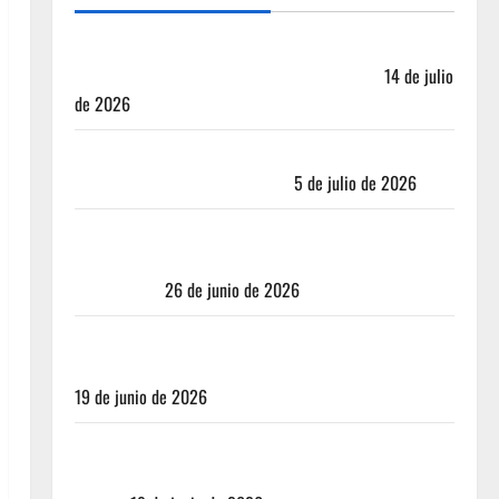
Oaxaca para no turistas: Dónde quedarte y comer
sin caer en la trampa de Andador Turístico
14 de julio
de 2026
El Mundial 2026 no fue el salvavidas que esperaban
los restauranteros mexicanos
5 de julio de 2026
Los secretos del sistema de 100 puntos: por qué las
estrellas Michelin ya no bastan para juzgar un
restaurante
26 de junio de 2026
Restaurantes nuevos CDMX: Por qué los influencers
te están mintiendo (y cómo encontrar comida real)
19 de junio de 2026
Nusr-Et vs. La Parrilla Real: ¿Realmente valen los
mejores cortes de carne en CDMX más de 5,000