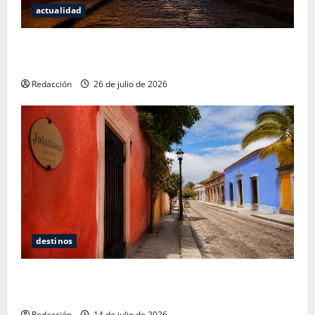
actualidad
San Cristóbal de las Casas: Dónde dormir y comer
cuando ya no quieres hostal ni café de especialidad
Redacción
26 de julio de 2026
destinos
Oaxaca para no turistas: Dónde quedarte y comer
sin caer en la trampa de Andador Turístico
Redacción
14 de julio de 2026