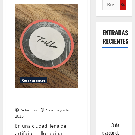
ENTRADAS
RECIENTES
¿Cuánto
cuesta
realmente
un chile en
Restaurantes
nogada? La
investigación
Trillo: cocina de identidad en
que ningún
Ciudad de México
restaurante
Redacción
5 de mayo de
2025
quiere que
leas
3 de
En una ciudad llena de
agosto de
artificio, Trillo cocina