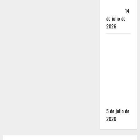
Andador
Turístico
14
de julio de
2026
El Mundial
2026 no
fue el
salvavidas
que
esperaban
los
restauranteros
mexicanos
5 de julio de
2026