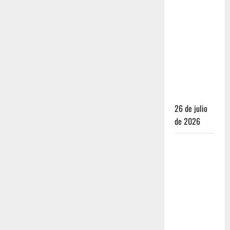
Dónde
dormir y
comer
cuando ya
no quieres
hostal ni
café de
especialidad
26 de julio
de 2026
Oaxaca para
no turistas:
Dónde
quedarte y
comer sin
caer en la
trampa de