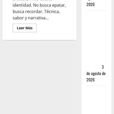
2026
identidad. No busca epatar,
busca recordar. Técnica,
Mérida —
sabor y narrativa...
72 horas
Leer Más
entre
cantinas,
haciendas y
la mejor
cochinita
sin mapa
turístico
3
de agosto de
2026
San
Cristóbal
de las
Casas: