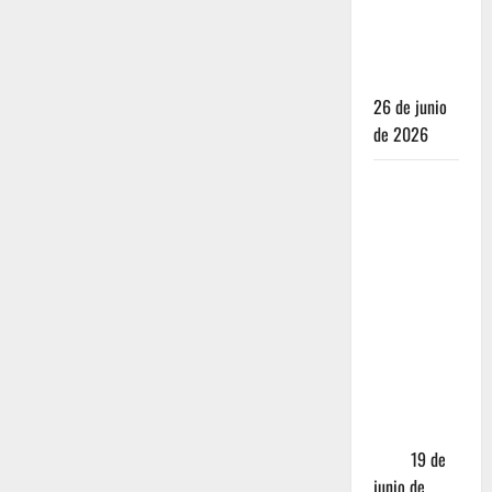
para juzgar
un
restaurante
26 de junio
de 2026
Restaurantes
nuevos
CDMX: Por
qué los
influencers
te están
mintiendo
(y cómo
encontrar
comida
real)
19 de
junio de