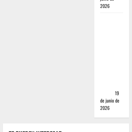
2026
Nusr-Et vs.
La Parrilla
Real:
¿Realmente
valen los
mejores
cortes de
carne en
CDMX más
de 5,000
pesos?
19
de junio de
2026