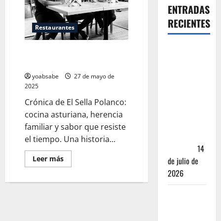
ENTRADAS
RECIENTES
Restaurantes
Oaxaca para
El Sella Polanco: la tortilla como
no turistas:
testigo del tiempo
Dónde
yoabsabe
27 de mayo de
quedarte y
2025
comer sin
Crónica de El Sella Polanco:
caer en la
cocina asturiana, herencia
trampa de
familiar y sabor que resiste
Andador
el tiempo. Una historia...
Turístico
14
Leer más
de julio de
2026
El Mundial
2026 no
fue el