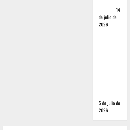
Andador
Turístico
14
de julio de
2026
El Mundial
2026 no
fue el
salvavidas
que
esperaban
los
restauranteros
mexicanos
5 de julio de
2026