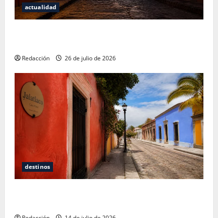
actualidad
San Cristóbal de las Casas: Dónde dormir y comer
cuando ya no quieres hostal ni café de especialidad
Redacción
26 de julio de 2026
destinos
Oaxaca para no turistas: Dónde quedarte y comer
sin caer en la trampa de Andador Turístico
Redacción
14 de julio de 2026