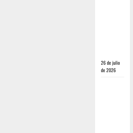
Dónde
dormir y
comer
cuando ya
no quieres
hostal ni
café de
especialidad
26 de julio
de 2026
Oaxaca para
no turistas:
Dónde
quedarte y
comer sin
caer en la
trampa de