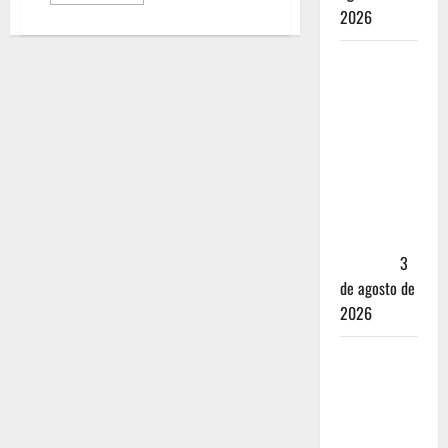
2026
Mérida —
72 horas
entre
cantinas,
haciendas y
la mejor
cochinita
sin mapa
turístico
3
de agosto de
2026
San
Cristóbal
de las
Casas: