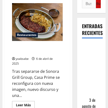
ENTRADAS
RECIENTES
Restaurantes
¿Cuánto
Casa Prime estrena menú… y
cuesta
músculo propio
realmente
yoabsabe
6 de abril de
un chile en
2025
nogada? La
Tras separarse de Sonora
investigación
Grill Group, Casa Prime se
que ningún
reconfigura con nueva
restaurante
imagen, nuevo discurso y
quiere que
una...
leas
3 de
Leer Más
agosto de