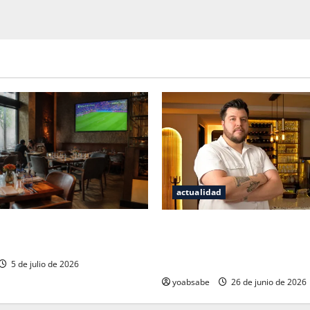
actualidad
2026 no fue el salvavidas que
Los secretos del sistema de 
os restauranteros mexicanos
por qué las estrellas Micheli
bastan para juzgar un restau
5 de julio de 2026
yoabsabe
26 de junio de 2026