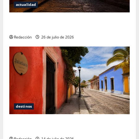
actualidad
San Cristóbal de las Casas: Dónde dormir y comer
cuando ya no quieres hostal ni café de especialidad
Redacción
26 de julio de 2026
destinos
Oaxaca para no turistas: Dónde quedarte y comer
sin caer en la trampa de Andador Turístico
Redacción
14 de julio de 2026