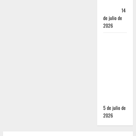
Andador
Turístico
14
de julio de
2026
El Mundial
2026 no
fue el
salvavidas
que
esperaban
los
restauranteros
mexicanos
5 de julio de
2026