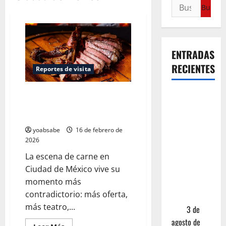
ENTRADAS
RECIENTES
Reportes de visita
Los Lugares para Comer un
¿Cuánto
Corte Brutal de Carne en CDMX
cuesta
— Ranking 2026
realmente
yoabsabe
16 de febrero de
un chile en
2026
nogada? La
La escena de carne en
investigación
Ciudad de México vive su
que ningún
momento más
restaurante
contradictorio: más oferta,
quiere que
más teatro,...
leas
3 de
agosto de