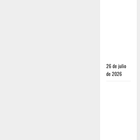
Dónde
dormir y
comer
cuando ya
no quieres
hostal ni
café de
especialidad
26 de julio
de 2026
Oaxaca para
no turistas:
Dónde
quedarte y
comer sin
caer en la
trampa de