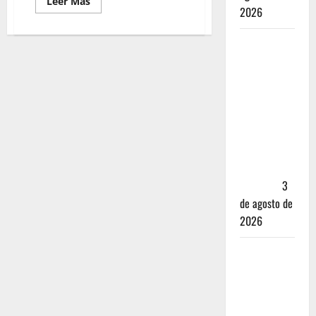
Leer Más
2026
Mérida —
72 horas
entre
cantinas,
haciendas y
la mejor
cochinita
sin mapa
turístico
3
de agosto de
2026
San
Cristóbal
de las
Casas: