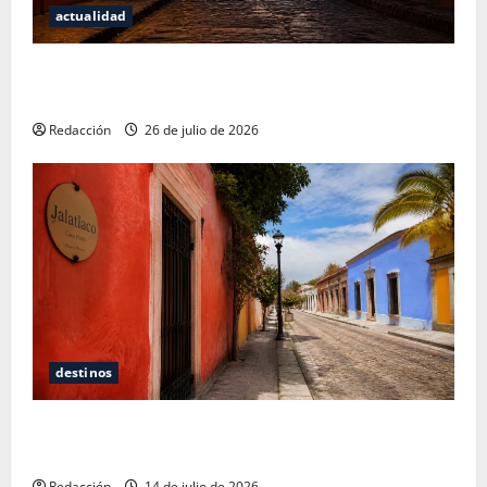
actualidad
San Cristóbal de las Casas: Dónde dormir y comer
cuando ya no quieres hostal ni café de especialidad
Redacción
26 de julio de 2026
destinos
Oaxaca para no turistas: Dónde quedarte y comer
sin caer en la trampa de Andador Turístico
Redacción
14 de julio de 2026