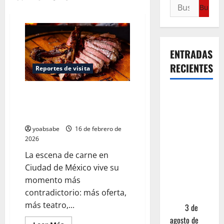
ENTRADAS
RECIENTES
Reportes de visita
Los Lugares para Comer un
¿Cuánto
Corte Brutal de Carne en CDMX
cuesta
— Ranking 2026
realmente
yoabsabe
16 de febrero de
un chile en
2026
nogada? La
La escena de carne en
investigación
Ciudad de México vive su
que ningún
momento más
restaurante
contradictorio: más oferta,
quiere que
más teatro,...
leas
3 de
agosto de