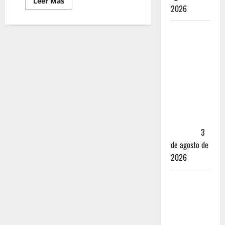
Leer Más
2026
Mérida —
72 horas
entre
cantinas,
haciendas y
la mejor
cochinita
sin mapa
turístico
3
de agosto de
2026
San
Cristóbal
de las
Casas: