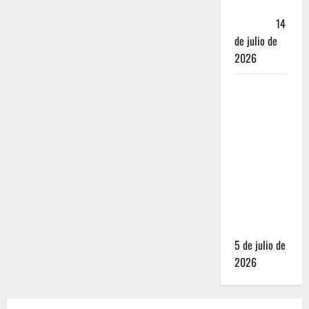
Andador
Turístico
14
de julio de
2026
El Mundial
2026 no
fue el
salvavidas
que
esperaban
los
restauranteros
mexicanos
5 de julio de
2026