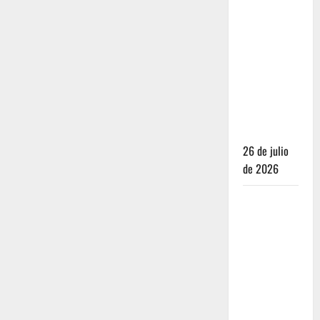
Dónde
dormir y
comer
cuando ya
no quieres
hostal ni
café de
especialidad
26 de julio
de 2026
Oaxaca para
no turistas:
Dónde
quedarte y
comer sin
caer en la
trampa de