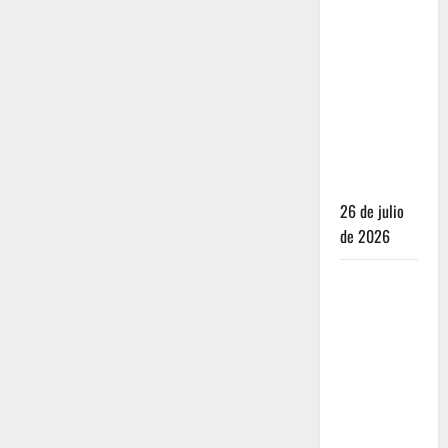
Dónde
dormir y
comer
cuando ya
no quieres
hostal ni
café de
especialidad
26 de julio
de 2026
Oaxaca para
no turistas:
Dónde
quedarte y
comer sin
caer en la
trampa de