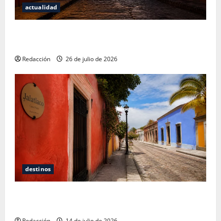
actualidad
San Cristóbal de las Casas: Dónde dormir y comer
cuando ya no quieres hostal ni café de especialidad
Redacción
26 de julio de 2026
destinos
Oaxaca para no turistas: Dónde quedarte y comer
sin caer en la trampa de Andador Turístico
Redacción
14 de julio de 2026