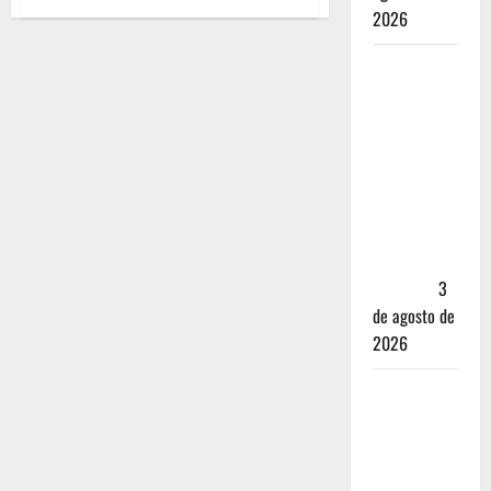
2026
Mérida —
72 horas
entre
cantinas,
haciendas y
la mejor
cochinita
sin mapa
turístico
3
de agosto de
2026
San
Cristóbal
de las
Casas: