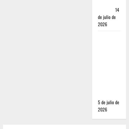
Andador
Turístico
14
de julio de
2026
El Mundial
2026 no
fue el
salvavidas
que
esperaban
los
restauranteros
mexicanos
5 de julio de
2026