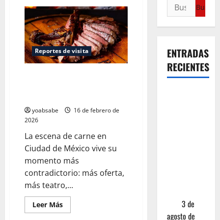
ENTRADAS
Reportes de visita
RECIENTES
Los Lugares para Comer un
Corte Brutal de Carne en CDMX
¿Cuánto
— Ranking 2026
cuesta
yoabsabe
16 de febrero de
realmente
2026
un chile en
La escena de carne en
nogada? La
Ciudad de México vive su
investigación
momento más
que ningún
contradictorio: más oferta,
restaurante
más teatro,...
quiere que
leas
3 de
Leer Más
agosto de