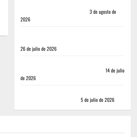
Mérida — 72 horas entre cantinas, haciendas y la
mejor cochinita sin mapa turístico
3 de agosto de
2026
San Cristóbal de las Casas: Dónde dormir y comer
cuando ya no quieres hostal ni café de especialidad
26 de julio de 2026
Oaxaca para no turistas: Dónde quedarte y comer
sin caer en la trampa de Andador Turístico
14 de julio
de 2026
El Mundial 2026 no fue el salvavidas que esperaban
los restauranteros mexicanos
5 de julio de 2026