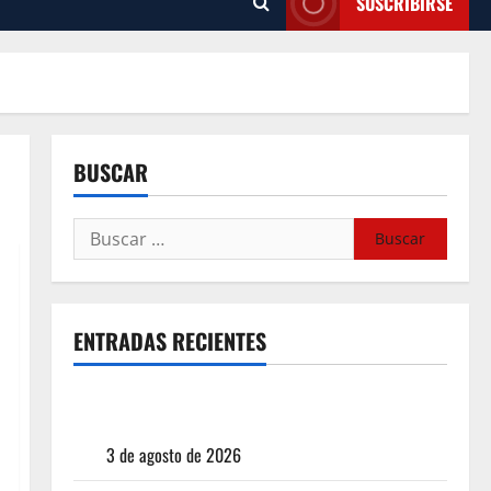
SUSCRIBIRSE
BUSCAR
ENTRADAS RECIENTES
¿Cuánto cuesta realmente un chile en nogada? La
investigación que ningún restaurante quiere que
leas
3 de agosto de 2026