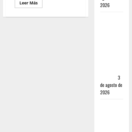
Leer Más
2026
Mérida —
72 horas
entre
cantinas,
haciendas y
la mejor
cochinita
sin mapa
turístico
3
de agosto de
2026
San
Cristóbal
de las
Casas: