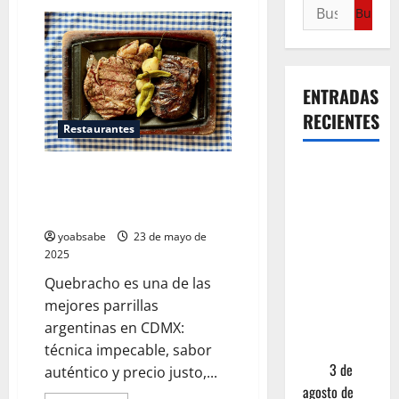
ENTRADAS
RECIENTES
Restaurantes
¿Cuánto
Quebracho, la parrilla argentina
cuesta
en CDMX donde la calidad vale
realmente
más que el show
un chile en
yoabsabe
23 de mayo de
2025
nogada? La
investigación
Quebracho es una de las
que ningún
mejores parrillas
restaurante
argentinas en CDMX:
quiere que
técnica impecable, sabor
leas
3 de
auténtico y precio justo,...
agosto de