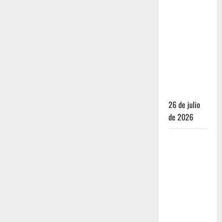
Dónde
dormir y
comer
cuando ya
no quieres
hostal ni
café de
especialidad
26 de julio
de 2026
Oaxaca para
no turistas:
Dónde
quedarte y
comer sin
caer en la
trampa de