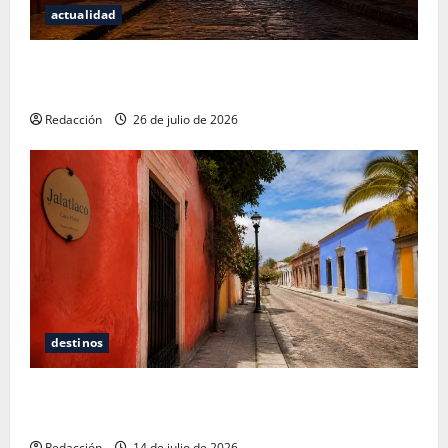
actualidad
San Cristóbal de las Casas: Dónde dormir y comer
cuando ya no quieres hostal ni café de especialidad
Redacción
26 de julio de 2026
destinos
Oaxaca para no turistas: Dónde quedarte y comer
sin caer en la trampa de Andador Turístico
Redacción
14 de julio de 2026