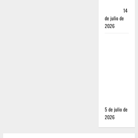
Andador
Turístico
14
de julio de
2026
El Mundial
2026 no
fue el
salvavidas
que
esperaban
los
restauranteros
mexicanos
5 de julio de
2026