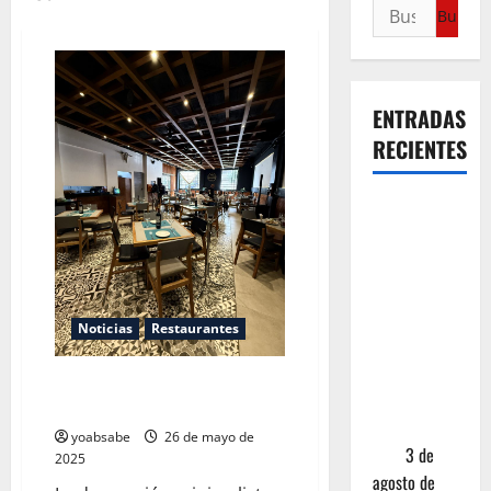
ENTRADAS
RECIENTES
¿Cuánto
cuesta
realmente
un chile en
nogada? La
Noticias
Restaurantes
investigación
que ningún
La Numantina: cuando la
restaurante
tradición se viste de domingo
quiere que
yoabsabe
26 de mayo de
leas
3 de
2025
agosto de