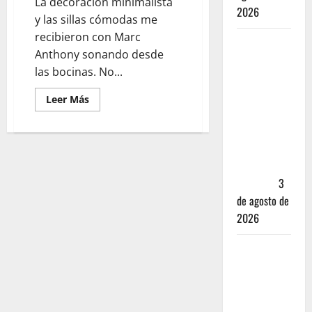
La decoración minimalista
2026
y las sillas cómodas me
recibieron con Marc
Mérida —
Anthony sonando desde
72 horas
las bocinas. No...
entre
cantinas,
Leer Más
haciendas y
la mejor
cochinita
sin mapa
turístico
3
de agosto de
2026
San
Cristóbal
de las
Casas: