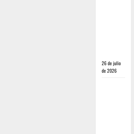
Dónde
dormir y
comer
cuando ya
no quieres
hostal ni
café de
especialidad
26 de julio
de 2026
Oaxaca para
no turistas:
Dónde
quedarte y
comer sin
caer en la
trampa de