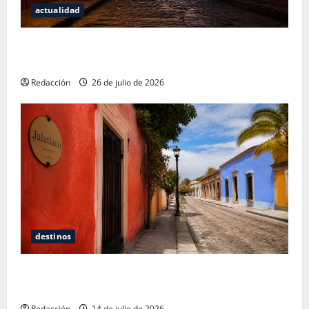
actualidad
San Cristóbal de las Casas: Dónde dormir y comer
cuando ya no quieres hostal ni café de especialidad
Redacción
26 de julio de 2026
destinos
Oaxaca para no turistas: Dónde quedarte y comer
sin caer en la trampa de Andador Turístico
Redacción
14 de julio de 2026