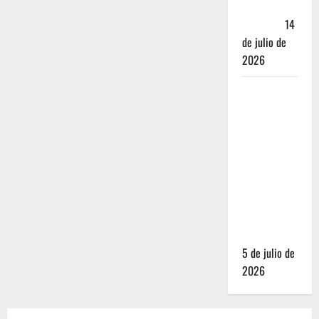
Andador
Turístico
14
de julio de
2026
El Mundial
2026 no
fue el
salvavidas
que
esperaban
los
restauranteros
mexicanos
5 de julio de
2026