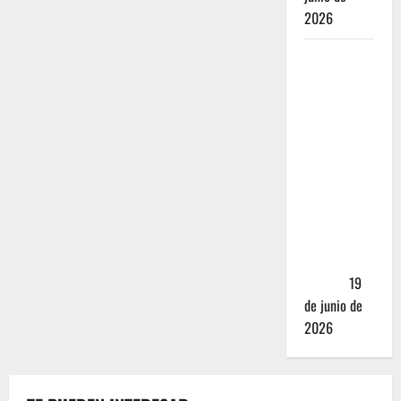
2026
Nusr-Et vs.
La Parrilla
Real:
¿Realmente
valen los
mejores
cortes de
carne en
CDMX más
de 5,000
pesos?
19
de junio de
2026