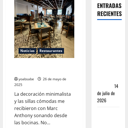
ENTRADAS
RECIENTES
Oaxaca para
no turistas:
Dónde
quedarte y
Noticias
Restaurantes
comer sin
caer en la
La Numantina: cuando la
trampa de
tradición se viste de domingo
Andador
yoabsabe
26 de mayo de
2025
Turístico
14
de julio de
La decoración minimalista
2026
y las sillas cómodas me
recibieron con Marc
El Mundial
Anthony sonando desde
2026 no
las bocinas. No...
fue el