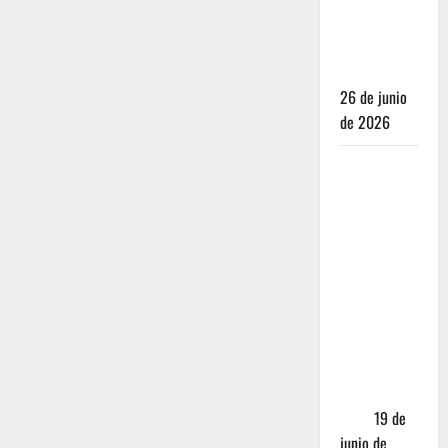
para juzgar
un
restaurante
26 de junio
de 2026
Restaurantes
nuevos
CDMX: Por
qué los
influencers
te están
mintiendo
(y cómo
encontrar
comida
real)
19 de
junio de