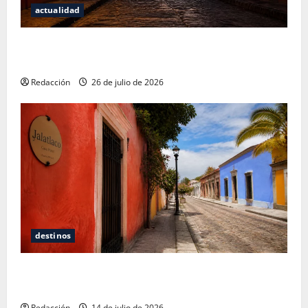
actualidad
San Cristóbal de las Casas: Dónde dormir y comer
cuando ya no quieres hostal ni café de especialidad
Redacción
26 de julio de 2026
destinos
Oaxaca para no turistas: Dónde quedarte y comer
sin caer en la trampa de Andador Turístico
Redacción
14 de julio de 2026