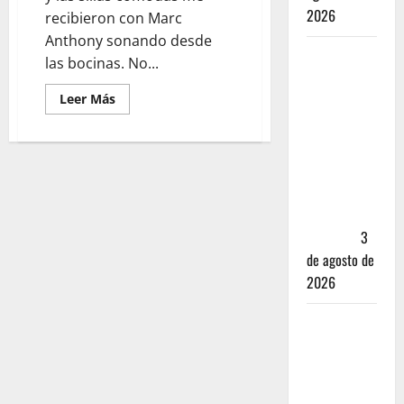
2026
recibieron con Marc
Anthony sonando desde
Mérida —
las bocinas. No...
72 horas
Leer Más
entre
cantinas,
haciendas y
la mejor
cochinita
sin mapa
turístico
3
de agosto de
2026
San
Cristóbal
de las
Casas: