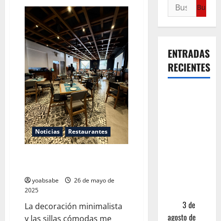
ENTRADAS
RECIENTES
¿Cuánto
cuesta
realmente
un chile en
Noticias
Restaurantes
nogada? La
investigación
La Numantina: cuando la
que ningún
tradición se viste de domingo
restaurante
yoabsabe
26 de mayo de
2025
quiere que
leas
3 de
La decoración minimalista
agosto de
y las sillas cómodas me