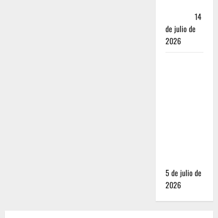
Andador
Turístico
14
de julio de
2026
El Mundial
2026 no
fue el
salvavidas
que
esperaban
los
restauranteros
mexicanos
5 de julio de
2026