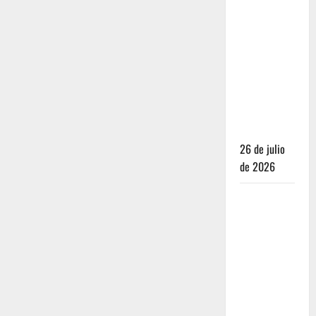
Dónde
dormir y
comer
cuando ya
no quieres
hostal ni
café de
especialidad
26 de julio
de 2026
Oaxaca para
no turistas:
Dónde
quedarte y
comer sin
caer en la
trampa de