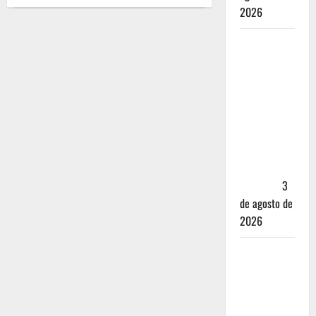
2026
Mérida —
72 horas
entre
cantinas,
haciendas y
la mejor
cochinita
sin mapa
turístico
3
de agosto de
2026
San
Cristóbal
de las
Casas: