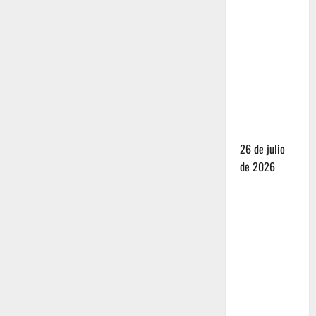
Dónde
dormir y
comer
cuando ya
no quieres
hostal ni
café de
especialidad
26 de julio
de 2026
Oaxaca para
no turistas:
Dónde
quedarte y
comer sin
caer en la
trampa de