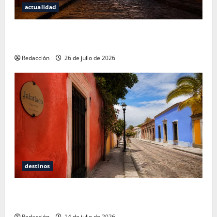
actualidad
San Cristóbal de las Casas: Dónde dormir y comer
cuando ya no quieres hostal ni café de especialidad
Redacción
26 de julio de 2026
destinos
Oaxaca para no turistas: Dónde quedarte y comer
sin caer en la trampa de Andador Turístico
Redacción
14 de julio de 2026