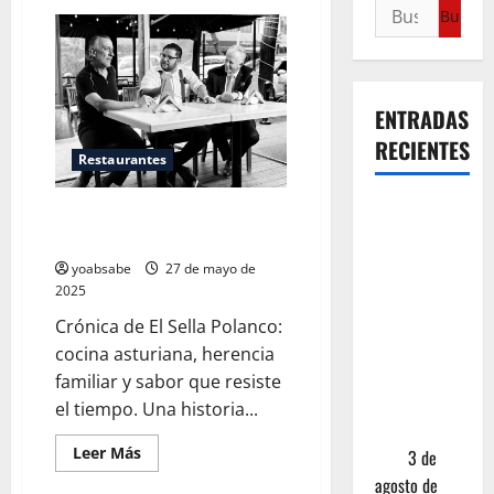
ENTRADAS
RECIENTES
Restaurantes
¿Cuánto
El Sella Polanco: la tortilla como
cuesta
testigo del tiempo
realmente
yoabsabe
27 de mayo de
un chile en
2025
nogada? La
Crónica de El Sella Polanco:
investigación
cocina asturiana, herencia
que ningún
familiar y sabor que resiste
restaurante
el tiempo. Una historia...
quiere que
Leer Más
leas
3 de
agosto de