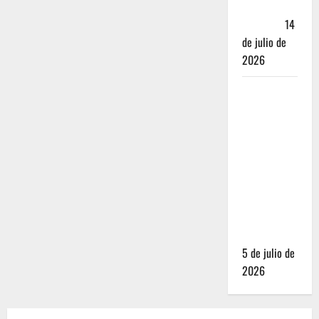
Andador
Turístico
14
de julio de
2026
El Mundial
2026 no
fue el
salvavidas
que
esperaban
los
restauranteros
mexicanos
5 de julio de
2026