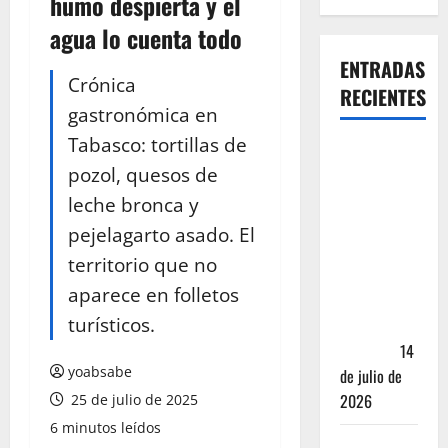
humo despierta y el
agua lo cuenta todo
ENTRADAS
Crónica
RECIENTES
gastronómica en
Tabasco: tortillas de
Oaxaca para
pozol, quesos de
no turistas:
Dónde
leche bronca y
quedarte y
pejelagarto asado. El
comer sin
territorio que no
caer en la
aparece en folletos
trampa de
turísticos.
Andador
Turístico
14
yoabsabe
de julio de
2026
25 de julio de 2025
6 minutos leídos
El Mundial