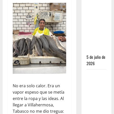
2026 no
fue el
salvavidas
que
esperaban
los
restauranteros
mexicanos
5 de julio de
2026
Los
secretos
No era solo calor. Era un
del sistema
vapor espeso que se metía
de 100
entre la ropa y las ideas. Al
puntos: por
llegar a Villahermosa,
qué las
Tabasco no me dio tregua:
estrellas