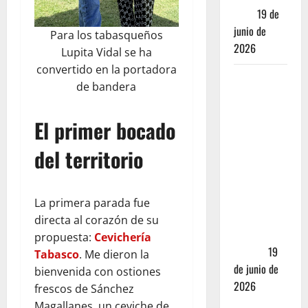
real)
19 de
junio de
Para los tabasqueños
2026
Lupita Vidal se ha
convertido en la portadora
Nusr-Et vs.
de bandera
La Parrilla
Real:
El primer bocado
¿Realmente
valen los
del territorio
mejores
cortes de
carne en
La primera parada fue
CDMX más
directa al corazón de su
de 5,000
propuesta:
Cevichería
pesos?
19
Tabasco
. Me dieron la
de junio de
bienvenida con ostiones
2026
frescos de Sánchez
Magallanes, un ceviche de