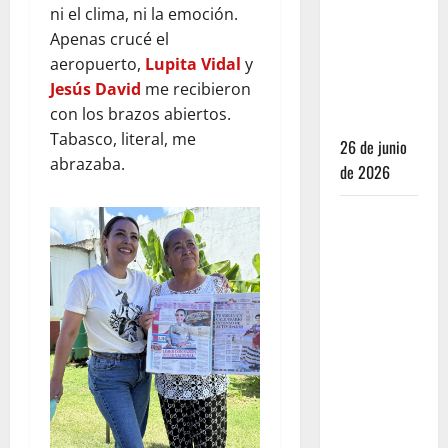
ni el clima, ni la emoción.
Michelin ya
Apenas crucé el
no bastan
aeropuerto,
Lu
pita Vidal
y
para juzgar
Jesús David
me recibieron
un
con los brazos abiertos.
restaurante
Tabasco, literal, me
26 de junio
abrazaba.
de 2026
Restaurantes
nuevos
CDMX: Por
qué los
influencers
te están
mintiendo
(y cómo
encontrar
comida