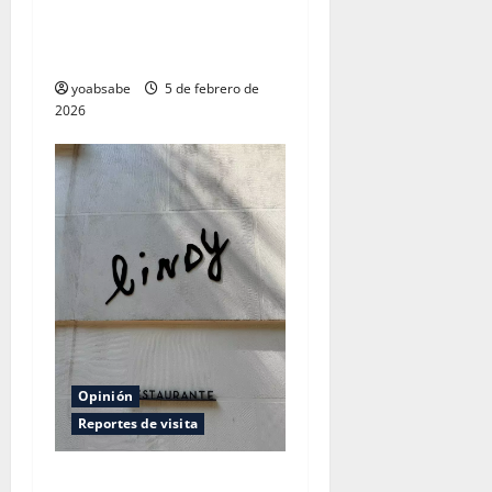
Moyuelo: cuando la cocina
sabe a algo, pero el carácter
todavía no aparece
yoabsabe
5 de febrero de
2026
Opinión
Reportes de visita
Lindy: la condesa lo