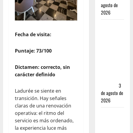
agosto de
2026
Mérida —
72 horas
Fecha de visita:
entre
cantinas,
Puntaje: 73/100
haciendas y
la mejor
Dictamen: correcto, sin
cochinita
carácter definido
sin mapa
turístico
3
Ladurée se siente en
de agosto de
transición. Hay señales
2026
claras de una renovación
operativa: el ritmo del
San
servicio es más ordenado,
Cristóbal
la experiencia luce más
de las