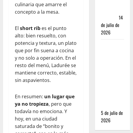
trampa de
culinaria que amarre el
Andador
concepto a la mesa.
Turístico
14
de julio de
El
short rib
es el punto
2026
alto: bien resuelto, con
potencia y textura, un plato
El Mundial
que por fin suena a cocina
2026 no
y no solo a operación. En el
fue el
resto del menú, Ladurée se
salvavidas
mantiene correcto, estable,
que
sin aspavientos.
esperaban
los
En resumen:
un lugar que
restauranteros
ya no tropieza
, pero que
mexicanos
todavía no emociona. Y
5 de julio de
hoy, en una ciudad
2026
saturada de “bonito y