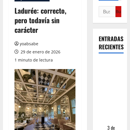
Ladurée: correcto,
pero todavía sin
carácter
ENTRADAS
yoabsabe
RECIENTES
29 de enero de 2026
1 minuto de lectura
¿Cuánto
cuesta
realmente
un chile en
nogada? La
investigación
que ningún
restaurante
quiere que
leas
3 de