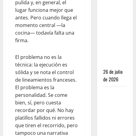
pulida y, en general, el
Casas:
lugar funciona mejor que
Dónde
antes. Pero cuando llega el
dormir y
momento central —la
comer
cocina— todavía falta una
cuando ya
firma.
no quieres
hostal ni
café de
El problema no es la
especialidad
técnica: la ejecución es
26 de julio
sólida y se nota el control
de 2026
de lineamientos franceses.
El problema es la
Oaxaca para
personalidad. Se come
no turistas:
bien, sí, pero cuesta
Dónde
recordar por qué. No hay
quedarte y
platillos fallidos ni errores
comer sin
que tiren el recorrido, pero
caer en la
tampoco una narrativa