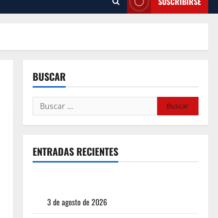
SUSCRIBIRSE
BUSCAR
ENTRADAS RECIENTES
¿Cuánto cuesta realmente un chile en nogada? La
investigación que ningún restaurante quiere que
leas
3 de agosto de 2026