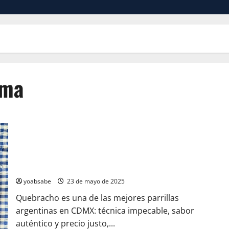
rma
Quebracho, la parrilla argentina en CDMX donde la calidad vale
más que el show
yoabsabe
23 de mayo de 2025
Quebracho es una de las mejores parrillas
argentinas en CDMX: técnica impecable, sabor
auténtico y precio justo,...