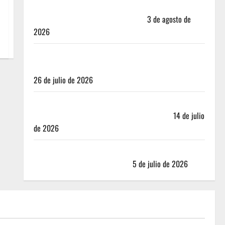
Mérida — 72 horas entre cantinas, haciendas y la
mejor cochinita sin mapa turístico
3 de agosto de
2026
San Cristóbal de las Casas: Dónde dormir y comer
cuando ya no quieres hostal ni café de especialidad
26 de julio de 2026
Oaxaca para no turistas: Dónde quedarte y comer
sin caer en la trampa de Andador Turístico
14 de julio
de 2026
El Mundial 2026 no fue el salvavidas que esperaban
los restauranteros mexicanos
5 de julio de 2026