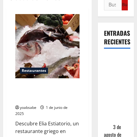
ENTRADAS
RECIENTES
¿Cuánto
cuesta
Restaurantes
realmente
un chile en
Elia Estiatorio: cocina griega
nogada? La
contemporánea en Santa Fe sin
investigación
clichés turísticos
que ningún
yoabsabe
1 de junio de
restaurante
2025
quiere que
Descubre Elia Estiatorio, un
leas
3 de
restaurante griego en
agosto de