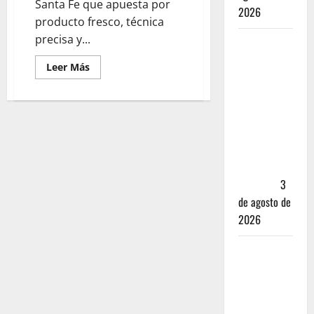
Santa Fe que apuesta por
2026
producto fresco, técnica
precisa y...
Mérida —
72 horas
Leer Más
entre
cantinas,
haciendas y
la mejor
cochinita
sin mapa
turístico
3
de agosto de
2026
San
Cristóbal
de las
Casas: