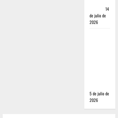
Andador
Turístico
14
de julio de
2026
El Mundial
2026 no
fue el
salvavidas
que
esperaban
los
restauranteros
mexicanos
5 de julio de
2026