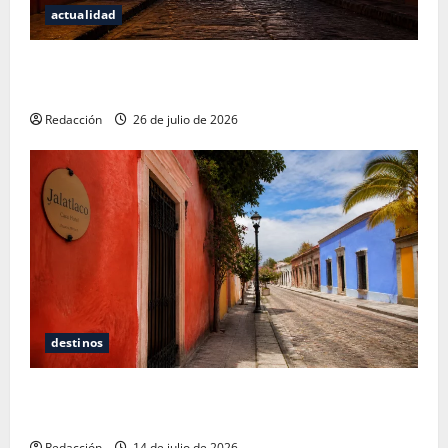
actualidad
San Cristóbal de las Casas: Dónde dormir y comer
cuando ya no quieres hostal ni café de especialidad
Redacción
26 de julio de 2026
destinos
Oaxaca para no turistas: Dónde quedarte y comer
sin caer en la trampa de Andador Turístico
Redacción
14 de julio de 2026