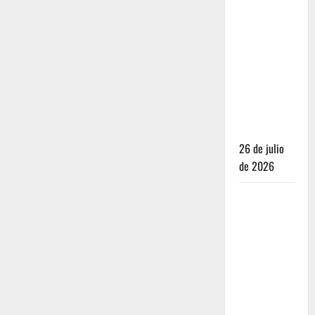
Dónde
dormir y
comer
cuando ya
no quieres
hostal ni
café de
especialidad
26 de julio
de 2026
Oaxaca para
no turistas:
Dónde
quedarte y
comer sin
caer en la
trampa de