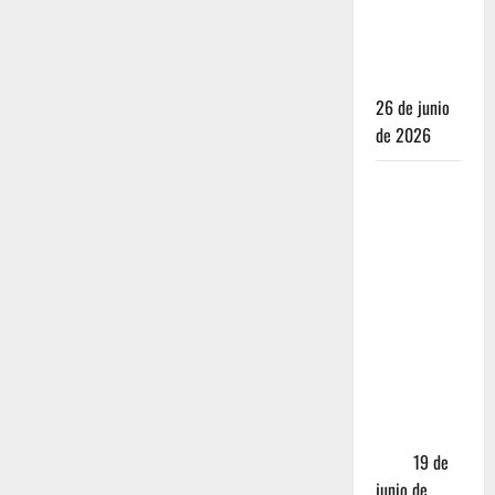
para juzgar
un
restaurante
26 de junio
de 2026
Restaurantes
nuevos
CDMX: Por
qué los
influencers
te están
mintiendo
(y cómo
encontrar
comida
real)
19 de
junio de