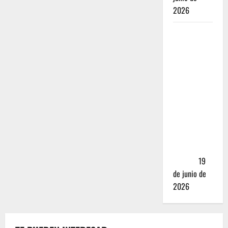
2026
Nusr-Et vs.
La Parrilla
Real:
¿Realmente
valen los
mejores
cortes de
carne en
CDMX más
de 5,000
pesos?
19
de junio de
2026