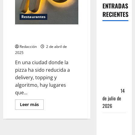
ENTRADAS
RECIENTES
Restaurantes
Oaxaca para
Mammut: fermento, fuego y
no turistas:
finura sin aspavientos
Dónde
Redacción
2 de abril de
quedarte y
2025
comer sin
En una ciudad donde la
caer en la
pizza ha sido reducida a
trampa de
delivery, topping y
Andador
algoritmo, hay lugares
Turístico
14
que...
de julio de
Leer más
2026
El Mundial
2026 no
fue el