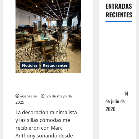
ENTRADAS
RECIENTES
Oaxaca para
no turistas:
Dónde
quedarte y
comer sin
Noticias
Restaurantes
caer en la
trampa de
La Numantina: cuando la
Andador
tradición se viste de domingo
Turístico
14
yoabsabe
26 de mayo de
de julio de
2025
2026
La decoración minimalista
y las sillas cómodas me
El Mundial
recibieron con Marc
2026 no
Anthony sonando desde
fue el