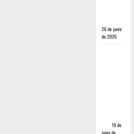
para juzgar
un
restaurante
26 de junio
de 2026
Restaurantes
nuevos
CDMX: Por
qué los
influencers
te están
mintiendo
(y cómo
encontrar
comida
real)
19 de
junio de