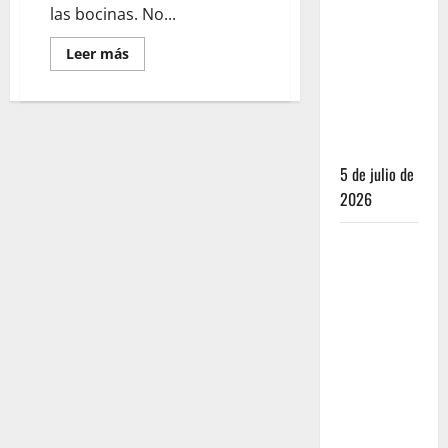
las bocinas. No...
salvavidas
que
Leer más
esperaban
los
restauranteros
mexicanos
5 de julio de
2026
Los
secretos
del sistema
de 100
puntos: por
qué las
estrellas
Michelin ya
no bastan