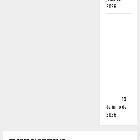
2026
Nusr-Et vs.
La Parrilla
Real:
¿Realmente
valen los
mejores
cortes de
carne en
CDMX más
de 5,000
pesos?
19
de junio de
2026