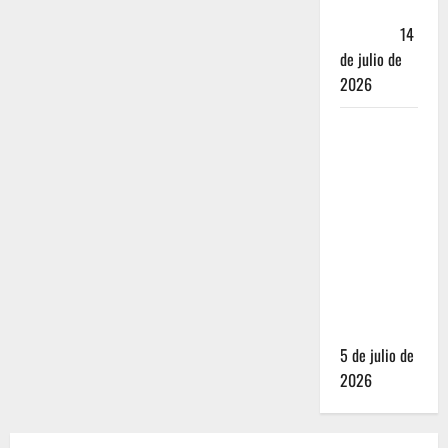
Andador
Turístico
14
de julio de
2026
El Mundial
2026 no
fue el
salvavidas
que
esperaban
los
restauranteros
mexicanos
5 de julio de
2026