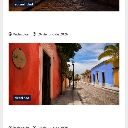
actualidad
San Cristóbal de las Casas: Dónde dormir y comer
cuando ya no quieres hostal ni café de especialidad
Redacción
26 de julio de 2026
destinos
Oaxaca para no turistas: Dónde quedarte y comer
sin caer en la trampa de Andador Turístico
Redacción
14 de julio de 2026