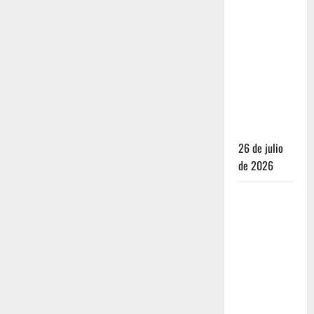
Dónde
dormir y
comer
cuando ya
no quieres
hostal ni
café de
especialidad
26 de julio
de 2026
Oaxaca para
no turistas:
Dónde
quedarte y
comer sin
caer en la
trampa de