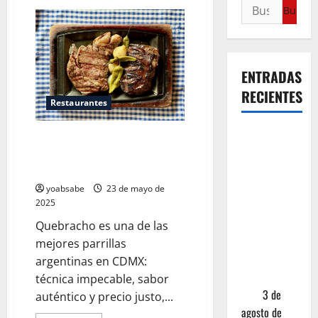
ENTRADAS
RECIENTES
Restaurantes
¿Cuánto
Quebracho, la parrilla argentina
cuesta
en CDMX donde la calidad vale
realmente
más que el show
un chile en
yoabsabe
23 de mayo de
2025
nogada? La
investigación
Quebracho es una de las
que ningún
mejores parrillas
restaurante
argentinas en CDMX:
quiere que
técnica impecable, sabor
leas
3 de
auténtico y precio justo,...
agosto de