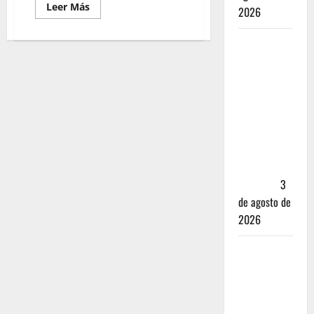
Leer Más
2026
Mérida —
72 horas
entre
cantinas,
haciendas y
la mejor
cochinita
sin mapa
turístico
3
de agosto de
2026
San
Cristóbal
de las
Casas: