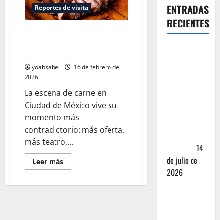
ENTRADAS
Reportes de visita
RECIENTES
Los Lugares para Comer un
Corte Brutal de Carne en CDMX
Oaxaca para
— Ranking 2026
no turistas:
yoabsabe
16 de febrero de
Dónde
2026
quedarte y
La escena de carne en
comer sin
Ciudad de México vive su
caer en la
momento más
trampa de
contradictorio: más oferta,
Andador
más teatro,...
Turístico
14
de julio de
Leer más
2026
El Mundial
2026 no
fue el