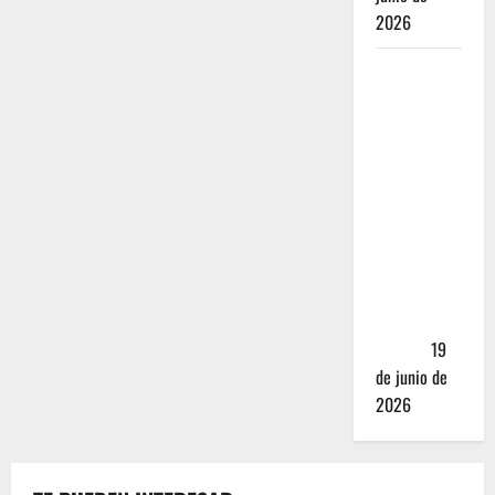
2026
Nusr-Et vs.
La Parrilla
Real:
¿Realmente
valen los
mejores
cortes de
carne en
CDMX más
de 5,000
pesos?
19
de junio de
2026