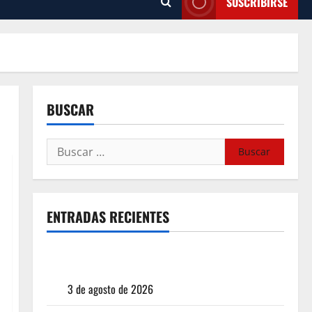
SUSCRIBIRSE
BUSCAR
ENTRADAS RECIENTES
¿Cuánto cuesta realmente un chile en nogada? La
investigación que ningún restaurante quiere que
leas
3 de agosto de 2026