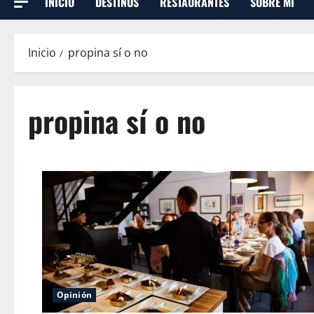
INICIO
DESTINOS
RESTAURANTES
SOBRE MI
Inicio
propina sí o no
propina sí o no
Opinión