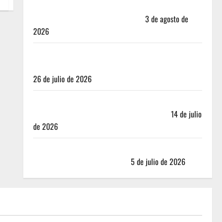
Mérida — 72 horas entre cantinas, haciendas y la
mejor cochinita sin mapa turístico
3 de agosto de
2026
San Cristóbal de las Casas: Dónde dormir y comer
cuando ya no quieres hostal ni café de especialidad
26 de julio de 2026
Oaxaca para no turistas: Dónde quedarte y comer
sin caer en la trampa de Andador Turístico
14 de julio
de 2026
El Mundial 2026 no fue el salvavidas que esperaban
los restauranteros mexicanos
5 de julio de 2026