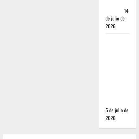
Andador
Turístico
14
de julio de
2026
El Mundial
2026 no
fue el
salvavidas
que
esperaban
los
restauranteros
mexicanos
5 de julio de
2026