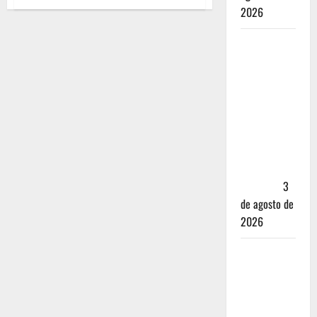
2026
Mérida —
72 horas
entre
cantinas,
haciendas y
la mejor
cochinita
sin mapa
turístico
3
de agosto de
2026
San
Cristóbal
de las
Casas: