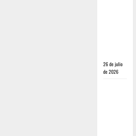
Dónde
dormir y
comer
cuando ya
no quieres
hostal ni
café de
especialidad
26 de julio
de 2026
Oaxaca para
no turistas:
Dónde
quedarte y
comer sin
caer en la
trampa de