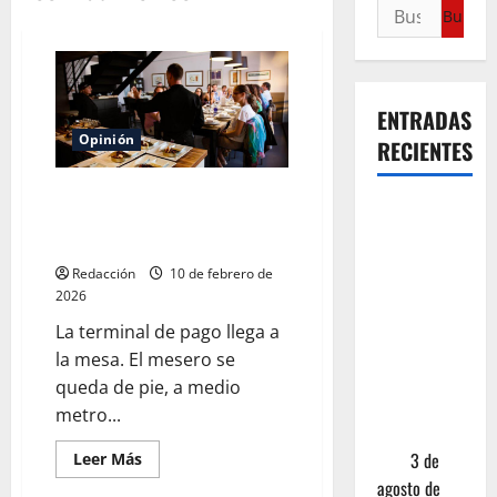
ENTRADAS
Opinión
RECIENTES
La propina del 20%:
¿Cuánto
¿generosidad o extorsión de
cuesta
cuello blanco?
realmente
Redacción
10 de febrero de
un chile en
2026
nogada? La
La terminal de pago llega a
investigación
la mesa. El mesero se
que ningún
queda de pie, a medio
restaurante
metro...
quiere que
leas
3 de
Leer Más
agosto de