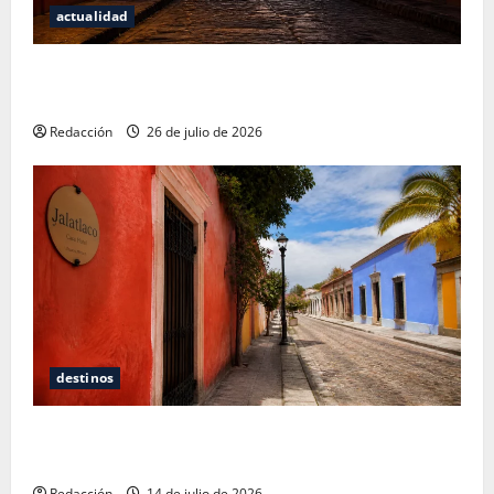
actualidad
San Cristóbal de las Casas: Dónde dormir y comer
cuando ya no quieres hostal ni café de especialidad
Redacción
26 de julio de 2026
destinos
Oaxaca para no turistas: Dónde quedarte y comer
sin caer en la trampa de Andador Turístico
Redacción
14 de julio de 2026