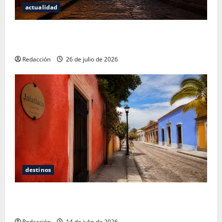
actualidad
San Cristóbal de las Casas: Dónde dormir y comer
cuando ya no quieres hostal ni café de especialidad
Redacción
26 de julio de 2026
destinos
Oaxaca para no turistas: Dónde quedarte y comer
sin caer en la trampa de Andador Turístico
Redacción
14 de julio de 2026