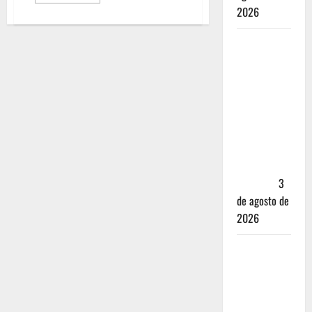
2026
Mérida —
72 horas
entre
cantinas,
haciendas y
la mejor
cochinita
sin mapa
turístico
3
de agosto de
2026
San
Cristóbal
de las
Casas: