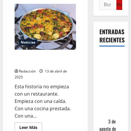
ENTRADAS
RECIENTES
Noticias
¿Cuánto
Silvestre Ortiz: fuego, arroz y
cuesta
dignidad
realmente
Redacción
13 de abril de
un chile en
2025
nogada? La
Esta historia no empieza
investigación
con un restaurante.
que ningún
Empieza con una caída.
restaurante
Con una cocina prestada.
quiere que
Con una...
leas
3 de
Leer Más
agosto de