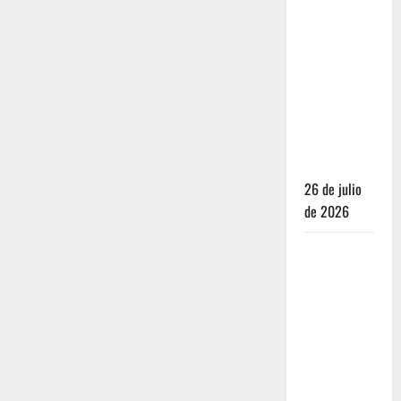
Dónde
dormir y
comer
cuando ya
no quieres
hostal ni
café de
especialidad
26 de julio
de 2026
Oaxaca para
no turistas:
Dónde
quedarte y
comer sin
caer en la
trampa de