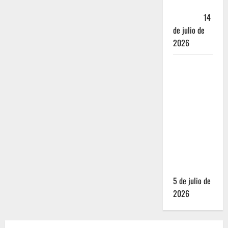
Andador
Turístico
14
de julio de
2026
El Mundial
2026 no
fue el
salvavidas
que
esperaban
los
restauranteros
mexicanos
5 de julio de
2026