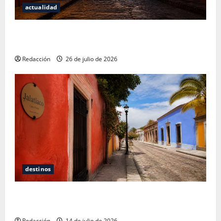
actualidad
San Cristóbal de las Casas: Dónde dormir y comer
cuando ya no quieres hostal ni café de especialidad
Redacción
26 de julio de 2026
destinos
Oaxaca para no turistas: Dónde quedarte y comer
sin caer en la trampa de Andador Turístico
Redacción
14 de julio de 2026