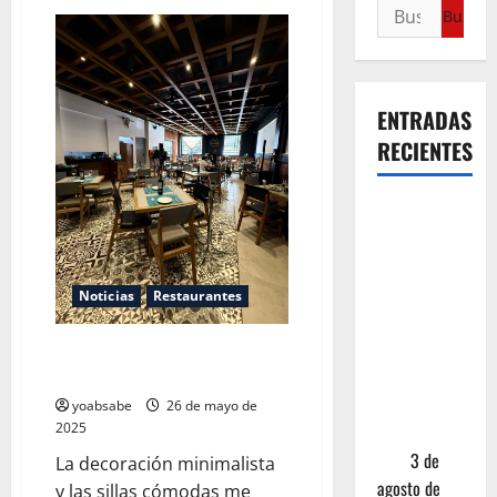
ENTRADAS
RECIENTES
¿Cuánto
cuesta
realmente
un chile en
Noticias
Restaurantes
nogada? La
investigación
La Numantina: cuando la
que ningún
tradición se viste de domingo
restaurante
yoabsabe
26 de mayo de
2025
quiere que
leas
3 de
La decoración minimalista
agosto de
y las sillas cómodas me