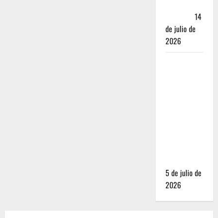
Andador
Turístico
14
de julio de
2026
El Mundial
2026 no
fue el
salvavidas
que
esperaban
los
restauranteros
mexicanos
5 de julio de
2026