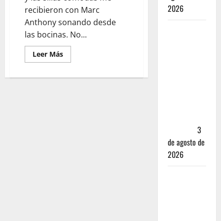
2026
recibieron con Marc
Anthony sonando desde
Mérida —
las bocinas. No...
72 horas
Leer Más
entre
cantinas,
haciendas y
la mejor
cochinita
sin mapa
turístico
3
de agosto de
2026
San
Cristóbal
de las
Casas: