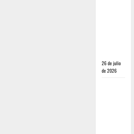
Dónde
dormir y
comer
cuando ya
no quieres
hostal ni
café de
especialidad
26 de julio
de 2026
Oaxaca para
no turistas:
Dónde
quedarte y
comer sin
caer en la
trampa de