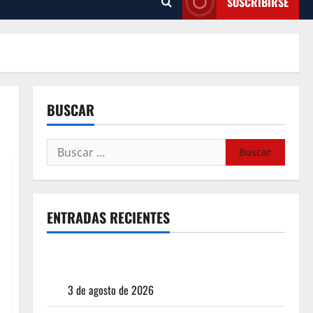
SUSCRIBIRSE
BUSCAR
ENTRADAS RECIENTES
¿Cuánto cuesta realmente un chile en nogada? La
investigación que ningún restaurante quiere que
leas
3 de agosto de 2026