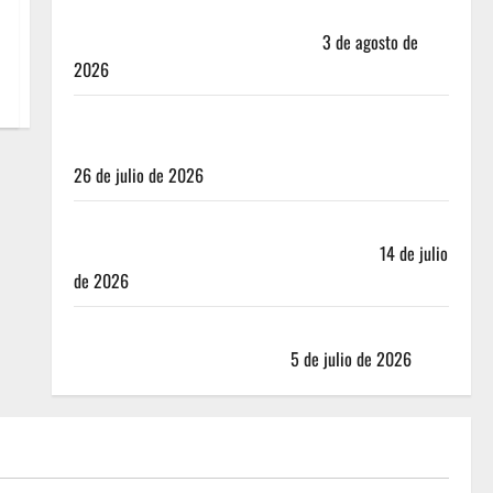
Mérida — 72 horas entre cantinas, haciendas y la
mejor cochinita sin mapa turístico
3 de agosto de
2026
San Cristóbal de las Casas: Dónde dormir y comer
cuando ya no quieres hostal ni café de especialidad
26 de julio de 2026
Oaxaca para no turistas: Dónde quedarte y comer
sin caer en la trampa de Andador Turístico
14 de julio
de 2026
El Mundial 2026 no fue el salvavidas que esperaban
los restauranteros mexicanos
5 de julio de 2026