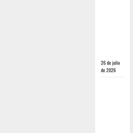
Dónde
dormir y
comer
cuando ya
no quieres
hostal ni
café de
especialidad
26 de julio
de 2026
Oaxaca para
no turistas:
Dónde
quedarte y
comer sin
caer en la
trampa de