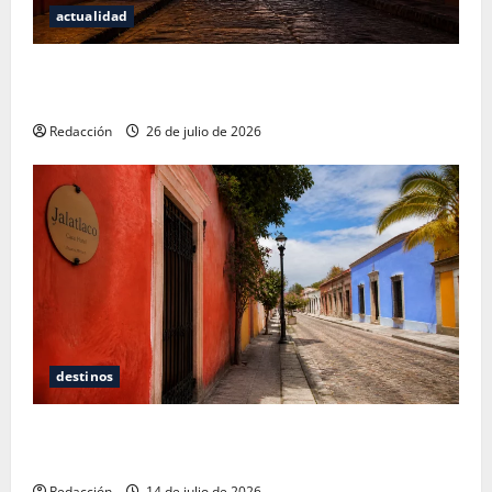
actualidad
San Cristóbal de las Casas: Dónde dormir y comer
cuando ya no quieres hostal ni café de especialidad
Redacción
26 de julio de 2026
destinos
Oaxaca para no turistas: Dónde quedarte y comer
sin caer en la trampa de Andador Turístico
Redacción
14 de julio de 2026