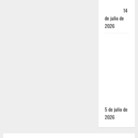
Andador
Turístico
14
de julio de
2026
El Mundial
2026 no
fue el
salvavidas
que
esperaban
los
restauranteros
mexicanos
5 de julio de
2026