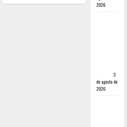
2026
Mérida —
72 horas
entre
cantinas,
haciendas y
la mejor
cochinita
sin mapa
turístico
3
de agosto de
2026
San
Cristóbal
de las
Casas: