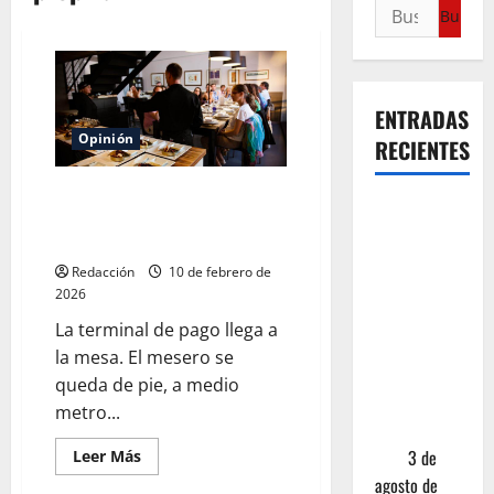
ENTRADAS
Opinión
RECIENTES
La propina del 20%:
¿Cuánto
¿generosidad o extorsión de
cuesta
cuello blanco?
realmente
Redacción
10 de febrero de
un chile en
2026
nogada? La
La terminal de pago llega a
investigación
la mesa. El mesero se
que ningún
queda de pie, a medio
restaurante
metro...
quiere que
leas
3 de
Leer Más
agosto de