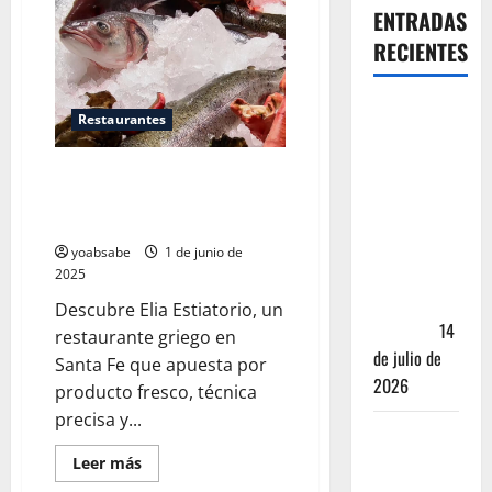
ENTRADAS
RECIENTES
Oaxaca para
Restaurantes
no turistas:
Dónde
Elia Estiatorio: cocina griega
quedarte y
contemporánea en Santa Fe sin
comer sin
clichés turísticos
caer en la
yoabsabe
1 de junio de
trampa de
2025
Andador
Descubre Elia Estiatorio, un
Turístico
14
restaurante griego en
de julio de
Santa Fe que apuesta por
2026
producto fresco, técnica
precisa y...
El Mundial
2026 no
Leer más
fue el