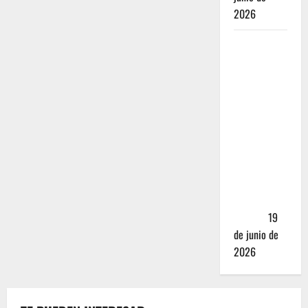
2026
Nusr-Et vs.
La Parrilla
Real:
¿Realmente
valen los
mejores
cortes de
carne en
CDMX más
de 5,000
pesos?
19
de junio de
2026