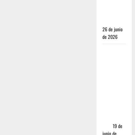
para juzgar
un
restaurante
26 de junio
de 2026
Restaurantes
nuevos
CDMX: Por
qué los
influencers
te están
mintiendo
(y cómo
encontrar
comida
real)
19 de
junio de