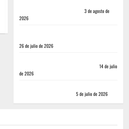
Mérida — 72 horas entre cantinas, haciendas y la
mejor cochinita sin mapa turístico
3 de agosto de
2026
San Cristóbal de las Casas: Dónde dormir y comer
cuando ya no quieres hostal ni café de especialidad
26 de julio de 2026
Oaxaca para no turistas: Dónde quedarte y comer
sin caer en la trampa de Andador Turístico
14 de julio
de 2026
El Mundial 2026 no fue el salvavidas que esperaban
los restauranteros mexicanos
5 de julio de 2026