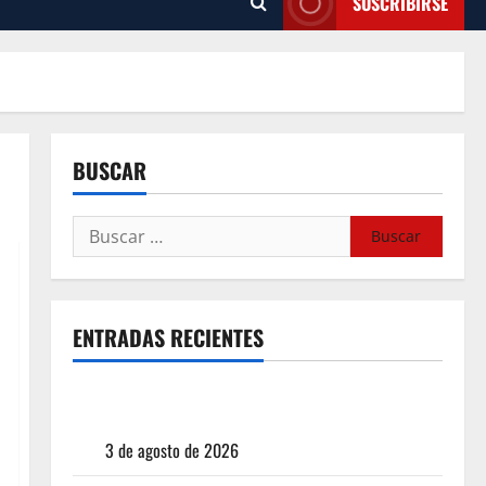
SUSCRIBIRSE
BUSCAR
ENTRADAS RECIENTES
¿Cuánto cuesta realmente un chile en nogada? La
investigación que ningún restaurante quiere que
leas
3 de agosto de 2026