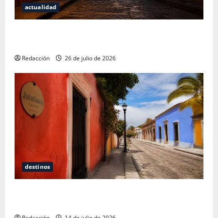
actualidad
San Cristóbal de las Casas: Dónde dormir y comer
cuando ya no quieres hostal ni café de especialidad
Redacción
26 de julio de 2026
destinos
Oaxaca para no turistas: Dónde quedarte y comer
sin caer en la trampa de Andador Turístico
Redacción
14 de julio de 2026