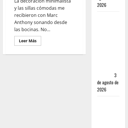
La decoración minimalista
2026
y las sillas cómodas me
recibieron con Marc
Mérida —
Anthony sonando desde
72 horas
las bocinas. No...
entre
cantinas,
Leer Más
haciendas y
la mejor
cochinita
sin mapa
turístico
3
de agosto de
2026
San
Cristóbal
de las
Casas: