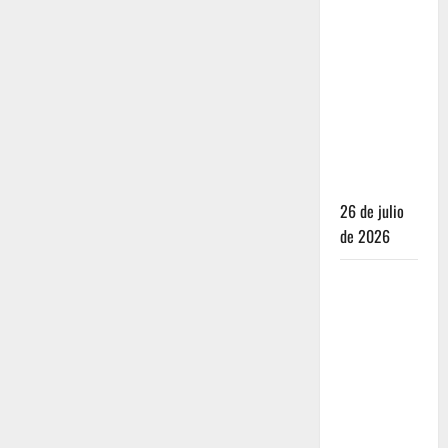
Dónde
dormir y
comer
cuando ya
no quieres
hostal ni
café de
especialidad
26 de julio
de 2026
Oaxaca para
no turistas:
Dónde
quedarte y
comer sin
caer en la
trampa de