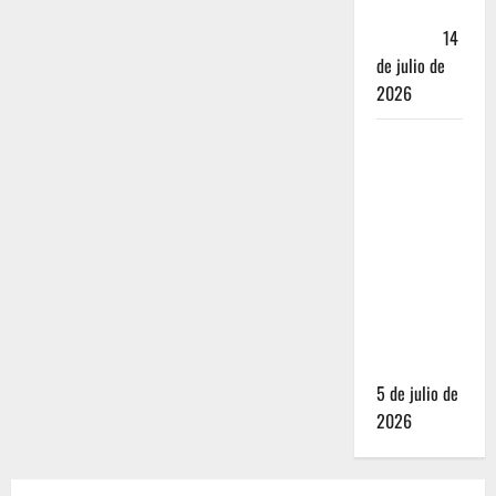
Andador
Turístico
14
de julio de
2026
El Mundial
2026 no
fue el
salvavidas
que
esperaban
los
restauranteros
mexicanos
5 de julio de
2026