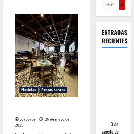
ENTRADAS
RECIENTES
¿Cuánto
cuesta
realmente
un chile en
nogada? La
Noticias
Restaurantes
investigación
que ningún
La Numantina: cuando la
restaurante
tradición se viste de domingo
quiere que
yoabsabe
26 de mayo de
leas
3 de
2025
agosto de