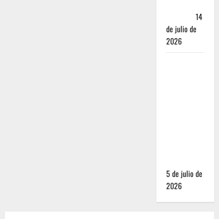
Andador
Turístico
14
de julio de
2026
El Mundial
2026 no
fue el
salvavidas
que
esperaban
los
restauranteros
mexicanos
5 de julio de
2026