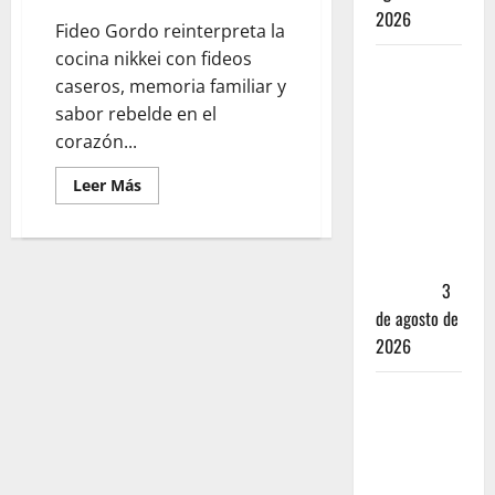
2026
Fideo Gordo reinterpreta la
cocina nikkei con fideos
Mérida —
caseros, memoria familiar y
72 horas
sabor rebelde en el
entre
corazón...
cantinas,
haciendas y
Leer Más
la mejor
cochinita
sin mapa
turístico
3
de agosto de
2026
San
Cristóbal
de las
Casas: