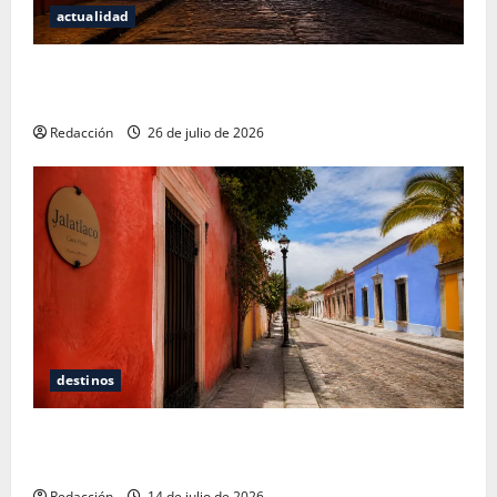
actualidad
San Cristóbal de las Casas: Dónde dormir y comer
cuando ya no quieres hostal ni café de especialidad
Redacción
26 de julio de 2026
destinos
Oaxaca para no turistas: Dónde quedarte y comer
sin caer en la trampa de Andador Turístico
Redacción
14 de julio de 2026