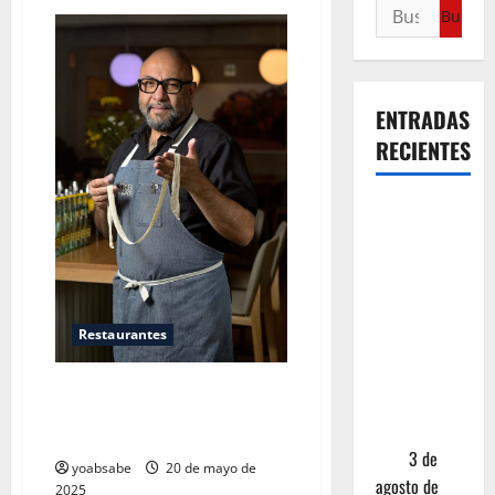
ENTRADAS
RECIENTES
¿Cuánto
cuesta
realmente
un chile en
nogada? La
Restaurantes
investigación
que ningún
Fideo Gordo, la casa del fideo
restaurante
nikkei en la Roma que desafía
quiere que
etiquetas
leas
3 de
yoabsabe
20 de mayo de
agosto de
2025