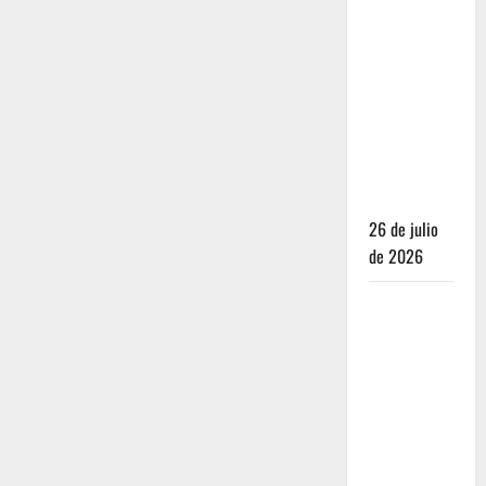
Dónde
dormir y
comer
cuando ya
no quieres
hostal ni
café de
especialidad
26 de julio
de 2026
Oaxaca para
no turistas:
Dónde
quedarte y
comer sin
caer en la
trampa de