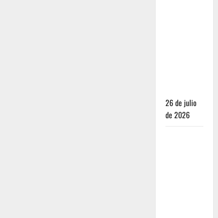
Dónde
dormir y
comer
cuando ya
no quieres
hostal ni
café de
especialidad
26 de julio
de 2026
Oaxaca para
no turistas:
Dónde
quedarte y
comer sin
caer en la
trampa de