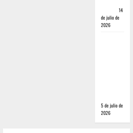
Andador
Turístico
14
de julio de
2026
El Mundial
2026 no
fue el
salvavidas
que
esperaban
los
restauranteros
mexicanos
5 de julio de
2026