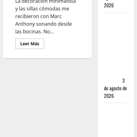
La decoración minimalista
2026
y las sillas cómodas me
recibieron con Marc
Mérida —
Anthony sonando desde
72 horas
las bocinas. No...
entre
cantinas,
Leer Más
haciendas y
la mejor
cochinita
sin mapa
turístico
3
de agosto de
2026
San
Cristóbal
de las
Casas: