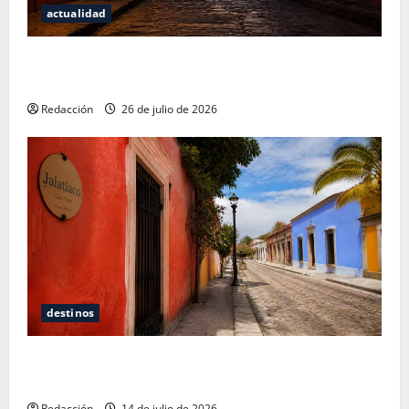
actualidad
San Cristóbal de las Casas: Dónde dormir y comer
cuando ya no quieres hostal ni café de especialidad
Redacción
26 de julio de 2026
destinos
Oaxaca para no turistas: Dónde quedarte y comer
sin caer en la trampa de Andador Turístico
Redacción
14 de julio de 2026