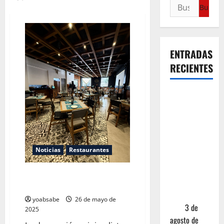
ENTRADAS
RECIENTES
¿Cuánto
cuesta
realmente
un chile en
nogada? La
Noticias
Restaurantes
investigación
que ningún
La Numantina: cuando la
restaurante
tradición se viste de domingo
quiere que
yoabsabe
26 de mayo de
leas
3 de
2025
agosto de