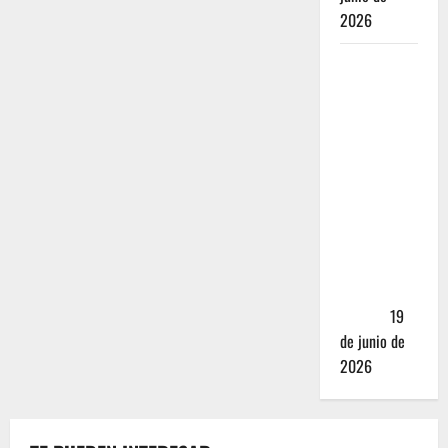
2026
Nusr-Et vs.
La Parrilla
Real:
¿Realmente
valen los
mejores
cortes de
carne en
CDMX más
de 5,000
pesos?
19
de junio de
2026