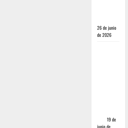
para juzgar
un
restaurante
26 de junio
de 2026
Restaurantes
nuevos
CDMX: Por
qué los
influencers
te están
mintiendo
(y cómo
encontrar
comida
real)
19 de
junio de