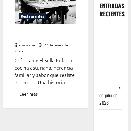
ENTRADAS
RECIENTES
Restaurantes
Oaxaca para
El Sella Polanco: la tortilla como
no turistas:
testigo del tiempo
Dónde
yoabsabe
27 de mayo de
quedarte y
2025
comer sin
Crónica de El Sella Polanco:
caer en la
cocina asturiana, herencia
trampa de
familiar y sabor que resiste
Andador
el tiempo. Una historia...
Turístico
14
Leer más
de julio de
2026
El Mundial
2026 no
fue el