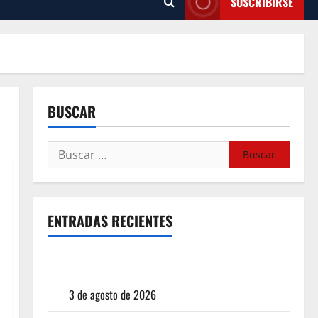
SUSCRIBIRSE
BUSCAR
ENTRADAS RECIENTES
¿Cuánto cuesta realmente un chile en nogada? La
investigación que ningún restaurante quiere que
leas
3 de agosto de 2026