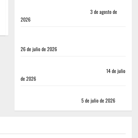
Mérida — 72 horas entre cantinas, haciendas y la
mejor cochinita sin mapa turístico
3 de agosto de
2026
San Cristóbal de las Casas: Dónde dormir y comer
cuando ya no quieres hostal ni café de especialidad
26 de julio de 2026
Oaxaca para no turistas: Dónde quedarte y comer
sin caer en la trampa de Andador Turístico
14 de julio
de 2026
El Mundial 2026 no fue el salvavidas que esperaban
los restauranteros mexicanos
5 de julio de 2026